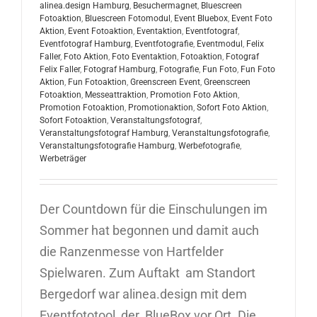
alinea.design Hamburg
,
Besuchermagnet
,
Bluescreen
Fotoaktion
,
Bluescreen Fotomodul
,
Event Bluebox
,
Event Foto
Aktion
,
Event Fotoaktion
,
Eventaktion
,
Eventfotograf
,
Eventfotograf Hamburg
,
Eventfotografie
,
Eventmodul
,
Felix
Faller
,
Foto Aktion
,
Foto Eventaktion
,
Fotoaktion
,
Fotograf
Felix Faller
,
Fotograf Hamburg
,
Fotografie
,
Fun Foto
,
Fun Foto
Aktion
,
Fun Fotoaktion
,
Greenscreen Event
,
Greenscreen
Fotoaktion
,
Messeattraktion
,
Promotion Foto Aktion
,
Promotion Fotoaktion
,
Promotionaktion
,
Sofort Foto Aktion
,
Sofort Fotoaktion
,
Veranstaltungsfotograf
,
Veranstaltungsfotograf Hamburg
,
Veranstaltungsfotografie
,
Veranstaltungsfotografie Hamburg
,
Werbefotografie
,
Werbeträger
Der Countdown für die Einschulungen im
Sommer hat begonnen und damit auch
die Ranzenmesse von Hartfelder
Spielwaren. Zum Auftakt am Standort
Bergedorf war alinea.design mit dem
Eventfototool, der BlueBox vor Ort. Die