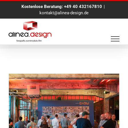
Zum
Kostenlose Beratung:
+49 40 432167810
|
Inhalt
kontakt@alinea-design.de
springen
Sofort Foto Aktion