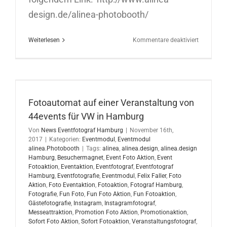
design.de/alinea-photobooth/
für
Weiterlesen
Kommentare deaktiviert
PhotoBoo
Eventtool
für
Lifeplus
in
Offenbach
Fotoautomat auf einer Veranstaltung von
44events für VW in Hamburg
Von
News Eventfotograf Hamburg
|
November 16th,
2017
|
Kategorien:
Eventmodul
,
Eventmodul
alinea.Photobooth
|
Tags:
alinea
,
alinea.design
,
alinea.design
Hamburg
,
Besuchermagnet
,
Event Foto Aktion
,
Event
Fotoaktion
,
Eventaktion
,
Eventfotograf
,
Eventfotograf
Hamburg
,
Eventfotografie
,
Eventmodul
,
Felix Faller
,
Foto
Aktion
,
Foto Eventaktion
,
Fotoaktion
,
Fotograf Hamburg
,
Fotografie
,
Fun Foto
,
Fun Foto Aktion
,
Fun Fotoaktion
,
Gästefotografie
,
Instagram
,
Instagramfotograf
,
Messeattraktion
,
Promotion Foto Aktion
,
Promotionaktion
,
Sofort Foto Aktion
,
Sofort Fotoaktion
,
Veranstaltungsfotograf
,