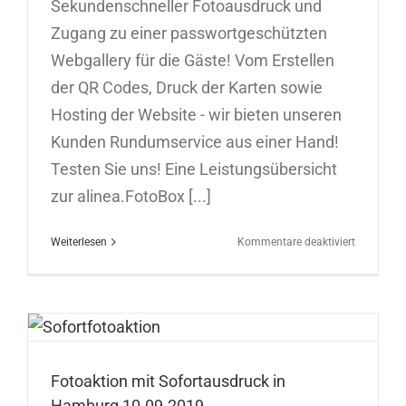
Sekundenschneller Fotoausdruck und
Zugang zu einer passwortgeschützten
Webgallery für die Gäste! Vom Erstellen
der QR Codes, Druck der Karten sowie
Hosting der Website - wir bieten unseren
Kunden Rundumservice aus einer Hand!
Testen Sie uns! Eine Leistungsübersicht
zur alinea.FotoBox [...]
für
Weiterlesen
Kommentare deaktiviert
Sofortfoto
in
Ulm
12.09.201
Fotoaktion mit Sofortausdruck in
Hamburg 10.09.2019