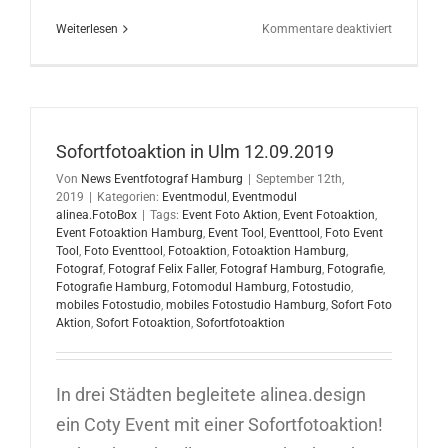
für
Weiterlesen
Kommentare deaktiviert
Sofortfoto
in
Berlin
17.09.201
Sofortfotoaktion in Ulm 12.09.2019
Von
News Eventfotograf Hamburg
|
September 12th,
2019
|
Kategorien:
Eventmodul
,
Eventmodul
alinea.FotoBox
|
Tags:
Event Foto Aktion
,
Event Fotoaktion
,
Event Fotoaktion Hamburg
,
Event Tool
,
Eventtool
,
Foto Event
Tool
,
Foto Eventtool
,
Fotoaktion
,
Fotoaktion Hamburg
,
Fotograf
,
Fotograf Felix Faller
,
Fotograf Hamburg
,
Fotografie
,
Fotografie Hamburg
,
Fotomodul Hamburg
,
Fotostudio
,
mobiles Fotostudio
,
mobiles Fotostudio Hamburg
,
Sofort Foto
Aktion
,
Sofort Fotoaktion
,
Sofortfotoaktion
In drei Städten begleitete alinea.design
ein Coty Event mit einer Sofortfotoaktion!