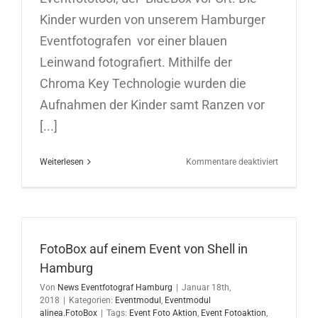
Kinder wurden von unserem Hamburger
Eventfotografen vor einer blauen
Leinwand fotografiert. Mithilfe der
Chroma Key Technologie wurden die
Aufnahmen der Kinder samt Ranzen vor
[...]
für
Weiterlesen
Kommentare deaktiviert
BlueBox-
Eventmod
für
Hartfelder
Spielware
FotoBox auf einem Event von Shell in
in
Hamburg
Hamburg
Von
News Eventfotograf Hamburg
|
Januar 18th,
2018
|
Kategorien:
Eventmodul
,
Eventmodul
alinea.FotoBox
|
Tags:
Event Foto Aktion
,
Event Fotoaktion
,