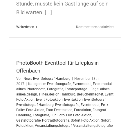
Stunde, musste kein Gast lange auf sein
Bild warten. [...]
für
Weiterlesen
Kommentare deaktiviert
FotoBox
auf
einem
Event
von
Shell
PhotoBooth Eventtool für Lifeplus in
in
Offenbach
Hamburg
Von
News Eventfotograf Hamburg
|
November 18th,
2017
|
Kategorien:
Eventfotografie
,
Eventmodul
,
Eventmodul
alinea.Photobooth
,
Fotografie
,
Fotoreportage
|
Tags:
alinea
,
alinea.design
,
alinea.design Hamburg
,
Besuchermagnet
,
Event
Foto Aktion
,
Event Fotoaktion
,
Eventaktion
,
Eventfotograf
,
Eventfotograf Hamburg
,
Eventfotografie
,
Eventmodul
,
Felix
Faller
,
Foto Aktion
,
Foto Eventaktion
,
Fotoaktion
,
Fotograf
Hamburg
,
Fotografie
,
Fun Foto
,
Fun Foto Aktion
,
Gästefotografie
,
Portraitfotografie
,
Sofort Foto Aktion
,
Sofort
Fotoaktion
,
Veranstaltungsfotograf
,
Veranstaltungsfotografie