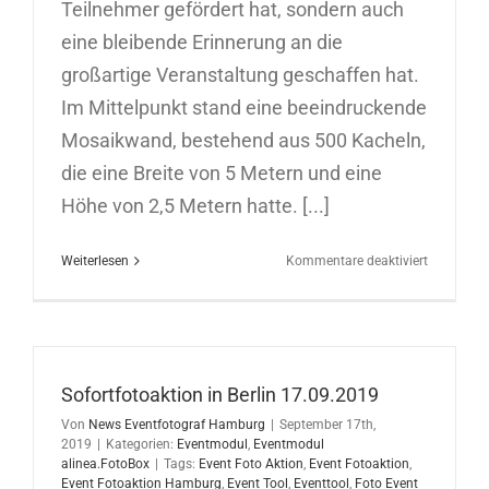
Teilnehmer gefördert hat, sondern auch
eine bleibende Erinnerung an die
großartige Veranstaltung geschaffen hat.
Im Mittelpunkt stand eine beeindruckende
Mosaikwand, bestehend aus 500 Kacheln,
die eine Breite von 5 Metern und eine
Höhe von 2,5 Metern hatte. [...]
für
Weiterlesen
Kommentare deaktiviert
Eventmod
Fotomosa
mit
500
Kacheln
Sofortfotoaktion in Berlin 17.09.2019
Von
News Eventfotograf Hamburg
|
September 17th,
2019
|
Kategorien:
Eventmodul
,
Eventmodul
alinea.FotoBox
|
Tags:
Event Foto Aktion
,
Event Fotoaktion
,
Event Fotoaktion Hamburg
,
Event Tool
,
Eventtool
,
Foto Event