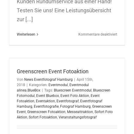
Kunden Rundumservice aus einer Hand!
Testen Sie uns! Eine Leistungsübersicht
zur [...]
für
Weiterlesen
Kommentare deaktiviert
Fotoaktio
mit
Sofortaus
in
Hamburg
10.09.201
Greenscreen Event Fotoaktion
Von
News Eventfotograf Hamburg
|
April 15th,
2018
|
Kategorien:
Eventmodul
,
Eventmodul
alinea.BlueBox
|
Tags:
Bluescreen Eventmodul
,
Bluescreen
Fotomodul
,
Event Bluebox
,
Event Foto Aktion
,
Event
Fotoaktion
,
Eventaktion
,
Eventfotograf
,
Eventfotograf
Hamburg
,
Eventfotografie
,
Fotograf Hamburg
,
Greenscreen
Event
,
Greenscreen Fotoaktion
,
Messeattraktion
,
Sofort Foto
Aktion
,
Sofort Fotoaktion
,
Veranstaltungsfotograf