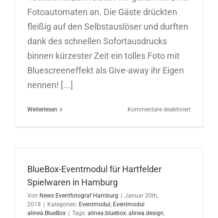
Fotoautomaten an. Die Gäste drückten
fleißig auf den Selbstauslöser und durften
dank des schnellen Sofortausdrucks
binnen kürzester Zeit ein tolles Foto mit
Bluescreeneffekt als Give-away ihr Eigen
nennen! [...]
für
Weiterlesen
Kommentare deaktiviert
PhotoBoo
Eventmod
in
Wörth
am
BlueBox-Eventmodul für Hartfelder
Rhein
Spielwaren in Hamburg
Von
News Eventfotograf Hamburg
|
Januar 20th,
2018
|
Kategorien:
Eventmodul
,
Eventmodul
alinea.BlueBox
|
Tags:
alinea.bluebox
,
alinea.design
,