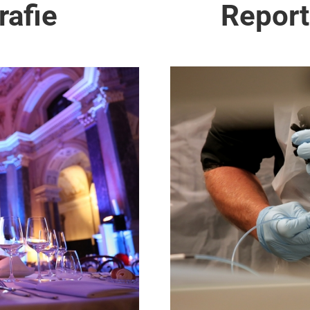
rafie
Report