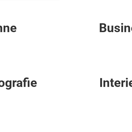
hne
Busin
ografie
Interi