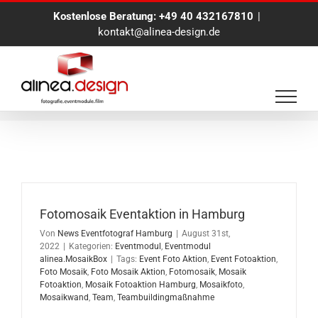
Zum
Kostenlose Beratung:
+49 40 432167810
|
Inhalt
kontakt@alinea-design.de
springen
Event Foto Aktion
Fotomosaik Eventaktion in Hamburg
Von
News Eventfotograf Hamburg
|
August 31st,
2022
|
Kategorien:
Eventmodul
,
Eventmodul
alinea.MosaikBox
|
Tags:
Event Foto Aktion
,
Event Fotoaktion
,
Foto Mosaik
,
Foto Mosaik Aktion
,
Fotomosaik
,
Mosaik
Fotoaktion
,
Mosaik Fotoaktion Hamburg
,
Mosaikfoto
,
Mosaikwand
,
Team
,
Teambuildingmaßnahme