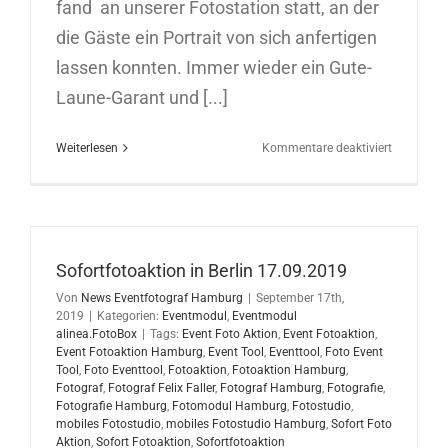
fand an unserer Fotostation statt, an der
die Gäste ein Portrait von sich anfertigen
lassen konnten. Immer wieder ein Gute-
Laune-Garant und [...]
für
Weiterlesen
Kommentare deaktiviert
Sofortfoto
in
Hamburg
04.02.202
Sofortfotoaktion in Berlin 17.09.2019
Von
News Eventfotograf Hamburg
|
September 17th,
2019
|
Kategorien:
Eventmodul
,
Eventmodul
alinea.FotoBox
|
Tags:
Event Foto Aktion
,
Event Fotoaktion
,
Event Fotoaktion Hamburg
,
Event Tool
,
Eventtool
,
Foto Event
Tool
,
Foto Eventtool
,
Fotoaktion
,
Fotoaktion Hamburg
,
Fotograf
,
Fotograf Felix Faller
,
Fotograf Hamburg
,
Fotografie
,
Fotografie Hamburg
,
Fotomodul Hamburg
,
Fotostudio
,
mobiles Fotostudio
,
mobiles Fotostudio Hamburg
,
Sofort Foto
Aktion
,
Sofort Fotoaktion
,
Sofortfotoaktion