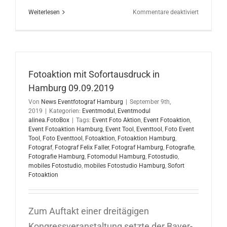
für
Weiterlesen
Kommentare deaktiviert
Fotoaktio
mit
Sofortaus
in
Hamburg
Fotoaktion mit Sofortausdruck in
10.09.201
Hamburg 09.09.2019
Von
News Eventfotograf Hamburg
|
September 9th,
2019
|
Kategorien:
Eventmodul
,
Eventmodul
alinea.FotoBox
|
Tags:
Event Foto Aktion
,
Event Fotoaktion
,
Event Fotoaktion Hamburg
,
Event Tool
,
Eventtool
,
Foto Event
Tool
,
Foto Eventtool
,
Fotoaktion
,
Fotoaktion Hamburg
,
Fotograf
,
Fotograf Felix Faller
,
Fotograf Hamburg
,
Fotografie
,
Fotografie Hamburg
,
Fotomodul Hamburg
,
Fotostudio
,
mobiles Fotostudio
,
mobiles Fotostudio Hamburg
,
Sofort
Fotoaktion
Zum Auftakt einer dreitägigen
Kongressveranstaltung setzte der Bayer-