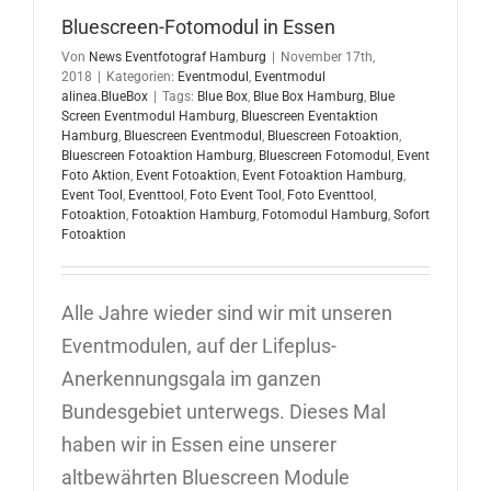
Hamburg
09.09.201
Bluescreen-Fotomodul in Essen
Von
News Eventfotograf Hamburg
|
November 17th,
2018
|
Kategorien:
Eventmodul
,
Eventmodul
alinea.BlueBox
|
Tags:
Blue Box
,
Blue Box Hamburg
,
Blue
Screen Eventmodul Hamburg
,
Bluescreen Eventaktion
Hamburg
,
Bluescreen Eventmodul
,
Bluescreen Fotoaktion
,
Bluescreen Fotoaktion Hamburg
,
Bluescreen Fotomodul
,
Event
Foto Aktion
,
Event Fotoaktion
,
Event Fotoaktion Hamburg
,
Event Tool
,
Eventtool
,
Foto Event Tool
,
Foto Eventtool
,
Fotoaktion
,
Fotoaktion Hamburg
,
Fotomodul Hamburg
,
Sofort
Fotoaktion
Alle Jahre wieder sind wir mit unseren
Eventmodulen, auf der Lifeplus-
Anerkennungsgala im ganzen
Bundesgebiet unterwegs. Dieses Mal
haben wir in Essen eine unserer
altbewährten Bluescreen Module