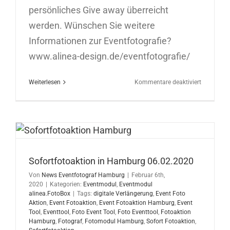
persönliches Give away überreicht
werden. Wünschen Sie weitere
Informationen zur Eventfotografie?
www.alinea-design.de/eventfotografie/
für
Weiterlesen
Kommentare deaktiviert
Sofortfoto
in
Stuttgart
10.02.202
Sofortfotoaktion in Hamburg 06.02.2020
Von
News Eventfotograf Hamburg
|
Februar 6th,
2020
|
Kategorien:
Eventmodul
,
Eventmodul
alinea.FotoBox
|
Tags:
digitale Verlängerung
,
Event Foto
Aktion
,
Event Fotoaktion
,
Event Fotoaktion Hamburg
,
Event
Tool
,
Eventtool
,
Foto Event Tool
,
Foto Eventtool
,
Fotoaktion
Hamburg
,
Fotograf
,
Fotomodul Hamburg
,
Sofort Fotoaktion
,