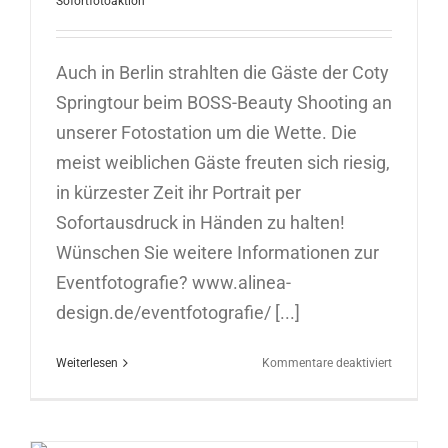
Sofortfotoaktion
Auch in Berlin strahlten die Gäste der Coty
Springtour beim BOSS-Beauty Shooting an
unserer Fotostation um die Wette. Die
meist weiblichen Gäste freuten sich riesig,
in kürzester Zeit ihr Portrait per
Sofortausdruck in Händen zu halten!
Wünschen Sie weitere Informationen zur
Eventfotografie? www.alinea-
design.de/eventfotografie/ [...]
für
Weiterlesen
Kommentare deaktiviert
Sofortfoto
in
Hamburg
06.02.202