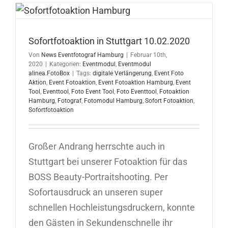
12.02.202
Sofortfotoaktion in Stuttgart 10.02.2020
Von
News Eventfotograf Hamburg
|
Februar 10th,
2020
|
Kategorien:
Eventmodul
,
Eventmodul
alinea.FotoBox
|
Tags:
digitale Verlängerung
,
Event Foto
Aktion
,
Event Fotoaktion
,
Event Fotoaktion Hamburg
,
Event
Tool
,
Eventtool
,
Foto Event Tool
,
Foto Eventtool
,
Fotoaktion
Hamburg
,
Fotograf
,
Fotomodul Hamburg
,
Sofort Fotoaktion
,
Sofortfotoaktion
Großer Andrang herrschte auch in
Stuttgart bei unserer Fotoaktion für das
BOSS Beauty-Portraitshooting. Per
Sofortausdruck an unseren super
schnellen Hochleistungsdruckern, konnte
den Gästen in Sekundenschnelle ihr