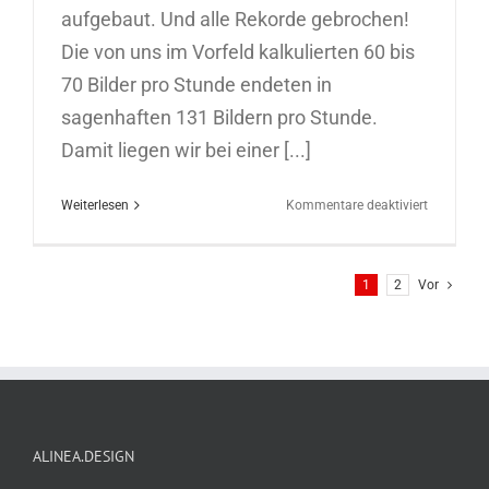
aufgebaut. Und alle Rekorde gebrochen!
Die von uns im Vorfeld kalkulierten 60 bis
70 Bilder pro Stunde endeten in
sagenhaften 131 Bildern pro Stunde.
Damit liegen wir bei einer [...]
für
Weiterlesen
Kommentare deaktiviert
Bluescreen
Fotomodu
in
1
2
Vor
Essen
ALINEA.DESIGN