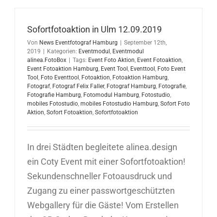
17.09.201
Sofortfotoaktion in Ulm 12.09.2019
Von
News Eventfotograf Hamburg
|
September 12th,
2019
|
Kategorien:
Eventmodul
,
Eventmodul
alinea.FotoBox
|
Tags:
Event Foto Aktion
,
Event Fotoaktion
,
Event Fotoaktion Hamburg
,
Event Tool
,
Eventtool
,
Foto Event
Tool
,
Foto Eventtool
,
Fotoaktion
,
Fotoaktion Hamburg
,
Fotograf
,
Fotograf Felix Faller
,
Fotograf Hamburg
,
Fotografie
,
Fotografie Hamburg
,
Fotomodul Hamburg
,
Fotostudio
,
mobiles Fotostudio
,
mobiles Fotostudio Hamburg
,
Sofort Foto
Aktion
,
Sofort Fotoaktion
,
Sofortfotoaktion
In drei Städten begleitete alinea.design
ein Coty Event mit einer Sofortfotoaktion!
Sekundenschneller Fotoausdruck und
Zugang zu einer passwortgeschützten
Webgallery für die Gäste! Vom Erstellen