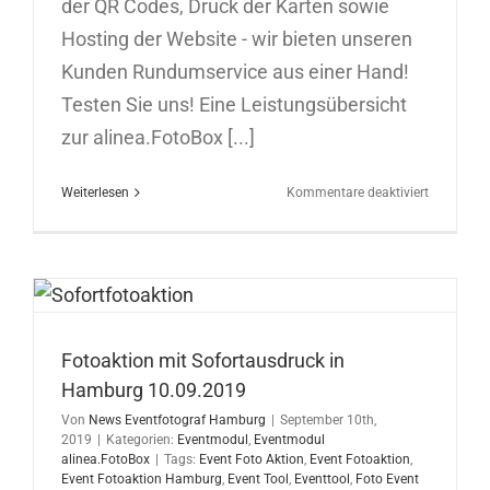
der QR Codes, Druck der Karten sowie
Hosting der Website - wir bieten unseren
Kunden Rundumservice aus einer Hand!
Testen Sie uns! Eine Leistungsübersicht
zur alinea.FotoBox [...]
für
Weiterlesen
Kommentare deaktiviert
Sofortfoto
in
Ulm
12.09.201
Fotoaktion mit Sofortausdruck in
Hamburg 10.09.2019
Von
News Eventfotograf Hamburg
|
September 10th,
2019
|
Kategorien:
Eventmodul
,
Eventmodul
alinea.FotoBox
|
Tags:
Event Foto Aktion
,
Event Fotoaktion
,
Event Fotoaktion Hamburg
,
Event Tool
,
Eventtool
,
Foto Event