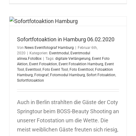
in
Stuttgart
10.02.202
Sofortfotoaktion in Hamburg 06.02.2020
Von
News Eventfotograf Hamburg
|
Februar 6th,
2020
|
Kategorien:
Eventmodul
,
Eventmodul
alinea.FotoBox
|
Tags:
digitale Verlängerung
,
Event Foto
Aktion
,
Event Fotoaktion
,
Event Fotoaktion Hamburg
,
Event
Tool
,
Eventtool
,
Foto Event Tool
,
Foto Eventtool
,
Fotoaktion
Hamburg
,
Fotograf
,
Fotomodul Hamburg
,
Sofort Fotoaktion
,
Sofortfotoaktion
Auch in Berlin strahlten die Gäste der Coty
Springtour beim BOSS-Beauty Shooting an
unserer Fotostation um die Wette. Die
meist weiblichen Gäste freuten sich riesig,