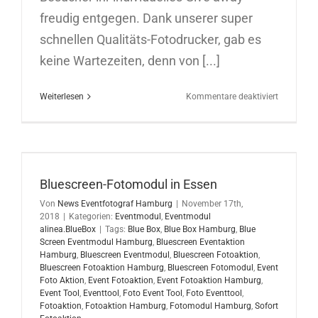
freudig entgegen. Dank unserer super
schnellen Qualitäts-Fotodrucker, gab es
keine Wartezeiten, denn von [...]
für
Weiterlesen
Kommentare deaktiviert
Bluescree
Eventmod
für
Super
RTL
auf
Bluescreen-Fotomodul in Essen
der
Von
News Eventfotograf Hamburg
|
November 17th,
Spielware
2018
|
Kategorien:
Eventmodul
,
Eventmodul
Nürnberg
alinea.BlueBox
|
Tags:
Blue Box
,
Blue Box Hamburg
,
Blue
29.01.201
Screen Eventmodul Hamburg
,
Bluescreen Eventaktion
Hamburg
,
Bluescreen Eventmodul
,
Bluescreen Fotoaktion
,
Bluescreen Fotoaktion Hamburg
,
Bluescreen Fotomodul
,
Event
Foto Aktion
,
Event Fotoaktion
,
Event Fotoaktion Hamburg
,
Event Tool
,
Eventtool
,
Foto Event Tool
,
Foto Eventtool
,
Fotoaktion
,
Fotoaktion Hamburg
,
Fotomodul Hamburg
,
Sofort