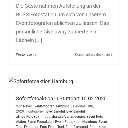
Die Gäste nahmen Aufstellung an der
BOSS-Fotostation um sich von unserem
Eventfotografen ablichten zu lassen. Das
persönliche Give away zauberte ein
Lächeln [...]
für
Weiterlesen
Kommentare deaktiviert
Sofortfoto
in
Düsseldor
12.02.202
Sofortfotoaktion in Stuttgart 10.02.2020
Von
News Eventfotograf Hamburg
|
Februar 10th,
2020
|
Kategorien:
Eventmodul
,
Eventmodul
alinea.FotoBox
|
Tags:
digitale Verlängerung
,
Event Foto
Aktion
,
Event Fotoaktion
,
Event Fotoaktion Hamburg
,
Event
Tool
,
Eventtool
,
Foto Event Tool
,
Foto Eventtool
,
Fotoaktion