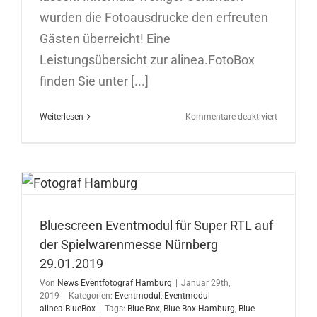
wurden die Fotoausdrucke den erfreuten
Gästen überreicht! Eine
Leistungsübersicht zur alinea.FotoBox
finden Sie unter [...]
für
Weiterlesen
Kommentare deaktiviert
Fotoaktio
mit
Sofortaus
in
Hamburg
09.09.201
Bluescreen Eventmodul für Super RTL auf
der Spielwarenmesse Nürnberg
29.01.2019
Von
News Eventfotograf Hamburg
|
Januar 29th,
2019
|
Kategorien:
Eventmodul
,
Eventmodul
alinea.BlueBox
|
Tags:
Blue Box
,
Blue Box Hamburg
,
Blue