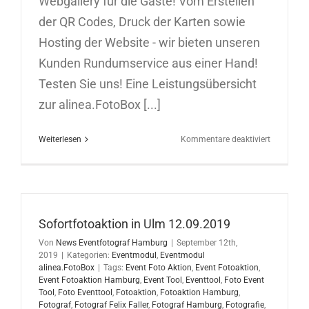
Webgallery für die Gäste! Vom Erstellen
der QR Codes, Druck der Karten sowie
Hosting der Website - wir bieten unseren
Kunden Rundumservice aus einer Hand!
Testen Sie uns! Eine Leistungsübersicht
zur alinea.FotoBox [...]
für
Weiterlesen
Kommentare deaktiviert
Sofortfoto
in
Berlin
17.09.201
Sofortfotoaktion in Ulm 12.09.2019
Von
News Eventfotograf Hamburg
|
September 12th,
2019
|
Kategorien:
Eventmodul
,
Eventmodul
alinea.FotoBox
|
Tags:
Event Foto Aktion
,
Event Fotoaktion
,
Event Fotoaktion Hamburg
,
Event Tool
,
Eventtool
,
Foto Event
Tool
,
Foto Eventtool
,
Fotoaktion
,
Fotoaktion Hamburg
,
Fotograf
,
Fotograf Felix Faller
,
Fotograf Hamburg
,
Fotografie
,