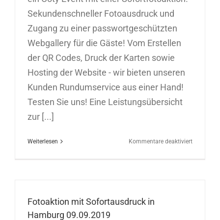
Sekundenschneller Fotoausdruck und
Zugang zu einer passwortgeschützten
Webgallery für die Gäste! Vom Erstellen
der QR Codes, Druck der Karten sowie
Hosting der Website - wir bieten unseren
Kunden Rundumservice aus einer Hand!
Testen Sie uns! Eine Leistungsübersicht
zur [...]
für
Weiterlesen
Kommentare deaktiviert
Fotoaktio
mit
Sofortaus
in
Hamburg
Fotoaktion mit Sofortausdruck in
10.09.201
Hamburg 09.09.2019