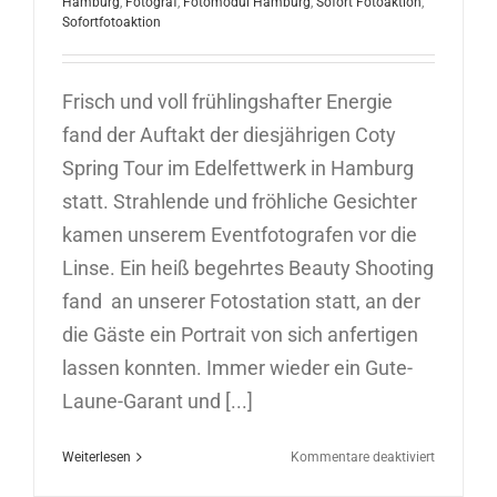
Hamburg
,
Fotograf
,
Fotomodul Hamburg
,
Sofort Fotoaktion
,
Sofortfotoaktion
Frisch und voll frühlingshafter Energie
fand der Auftakt der diesjährigen Coty
Spring Tour im Edelfettwerk in Hamburg
statt. Strahlende und fröhliche Gesichter
kamen unserem Eventfotografen vor die
Linse. Ein heiß begehrtes Beauty Shooting
fand an unserer Fotostation statt, an der
die Gäste ein Portrait von sich anfertigen
lassen konnten. Immer wieder ein Gute-
Laune-Garant und [...]
für
Weiterlesen
Kommentare deaktiviert
Sofortfoto