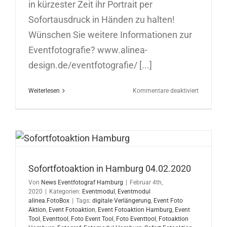
in kürzester Zeit ihr Portrait per
Sofortausdruck in Händen zu halten!
Wünschen Sie weitere Informationen zur
Eventfotografie? www.alinea-
design.de/eventfotografie/ [...]
für
Weiterlesen
Kommentare deaktiviert
Sofortfoto
in
Hamburg
06.02.202
Sofortfotoaktion in Hamburg 04.02.2020
Von
News Eventfotograf Hamburg
|
Februar 4th,
2020
|
Kategorien:
Eventmodul
,
Eventmodul
alinea.FotoBox
|
Tags:
digitale Verlängerung
,
Event Foto
Aktion
,
Event Fotoaktion
,
Event Fotoaktion Hamburg
,
Event
Tool
,
Eventtool
,
Foto Event Tool
,
Foto Eventtool
,
Fotoaktion