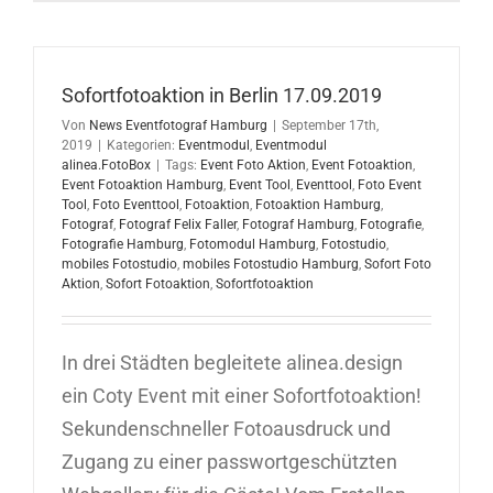
in
Hamburg
04.02.202
Sofortfotoaktion in Berlin 17.09.2019
Von
News Eventfotograf Hamburg
|
September 17th,
2019
|
Kategorien:
Eventmodul
,
Eventmodul
alinea.FotoBox
|
Tags:
Event Foto Aktion
,
Event Fotoaktion
,
Event Fotoaktion Hamburg
,
Event Tool
,
Eventtool
,
Foto Event
Tool
,
Foto Eventtool
,
Fotoaktion
,
Fotoaktion Hamburg
,
Fotograf
,
Fotograf Felix Faller
,
Fotograf Hamburg
,
Fotografie
,
Fotografie Hamburg
,
Fotomodul Hamburg
,
Fotostudio
,
mobiles Fotostudio
,
mobiles Fotostudio Hamburg
,
Sofort Foto
Aktion
,
Sofort Fotoaktion
,
Sofortfotoaktion
In drei Städten begleitete alinea.design
ein Coty Event mit einer Sofortfotoaktion!
Sekundenschneller Fotoausdruck und
Zugang zu einer passwortgeschützten