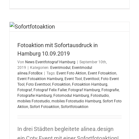
Sofortfoto
in
Ulm
12.09.201
Fotoaktion mit Sofortausdruck in
Hamburg 10.09.2019
Von
News Eventfotograf Hamburg
|
September 10th,
2019
|
Kategorien:
Eventmodul
,
Eventmodul
alinea.FotoBox
|
Tags:
Event Foto Aktion
,
Event Fotoaktion
,
Event Fotoaktion Hamburg
,
Event Tool
,
Eventtool
,
Foto Event
Tool
,
Foto Eventtool
,
Fotoaktion
,
Fotoaktion Hamburg
,
Fotograf
,
Fotograf Felix Faller
,
Fotograf Hamburg
,
Fotografie
,
Fotografie Hamburg
,
Fotomodul Hamburg
,
Fotostudio
,
mobiles Fotostudio
,
mobiles Fotostudio Hamburg
,
Sofort Foto
Aktion
,
Sofort Fotoaktion
,
Sofortfotoaktion
In drei Städten begleitete alinea.design
ein Coty Event mit einer Sofortfotoaktion!