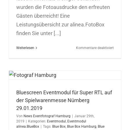
wurden die Fotoausdrucke den erfreuten
Gästen überreicht! Eine
Leistungsübersicht zur alinea.FotoBox
finden Sie unter [...]
für
Weiterlesen
Kommentare deaktiviert
Fotoaktio
mit
Sofortaus
in
Hamburg
09.09.201
Bluescreen Eventmodul für Super RTL auf
der Spielwarenmesse Nürnberg
29.01.2019
Von
News Eventfotograf Hamburg
|
Januar 29th,
2019
|
Kategorien:
Eventmodul
,
Eventmodul
alinea.BlueBox
|
Tags:
Blue Box
,
Blue Box Hamburg
,
Blue