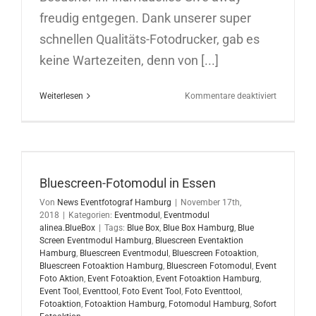
freudig entgegen. Dank unserer super
schnellen Qualitäts-Fotodrucker, gab es
keine Wartezeiten, denn von [...]
für
Weiterlesen
Kommentare deaktiviert
Bluescree
Eventmod
für
Super
RTL
auf
Bluescreen-Fotomodul in Essen
der
Von
News Eventfotograf Hamburg
|
November 17th,
Spielware
2018
|
Kategorien:
Eventmodul
,
Eventmodul
Nürnberg
alinea.BlueBox
|
Tags:
Blue Box
,
Blue Box Hamburg
,
Blue
29.01.201
Screen Eventmodul Hamburg
,
Bluescreen Eventaktion
Hamburg
,
Bluescreen Eventmodul
,
Bluescreen Fotoaktion
,
Bluescreen Fotoaktion Hamburg
,
Bluescreen Fotomodul
,
Event
Foto Aktion
,
Event Fotoaktion
,
Event Fotoaktion Hamburg
,
Event Tool
,
Eventtool
,
Foto Event Tool
,
Foto Eventtool
,
Fotoaktion
,
Fotoaktion Hamburg
,
Fotomodul Hamburg
,
Sofort