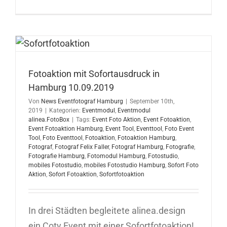
Sofortfoto
in
Ulm
12.09.201
Fotoaktion mit Sofortausdruck in
Hamburg 10.09.2019
Von
News Eventfotograf Hamburg
|
September 10th,
2019
|
Kategorien:
Eventmodul
,
Eventmodul
alinea.FotoBox
|
Tags:
Event Foto Aktion
,
Event Fotoaktion
,
Event Fotoaktion Hamburg
,
Event Tool
,
Eventtool
,
Foto Event
Tool
,
Foto Eventtool
,
Fotoaktion
,
Fotoaktion Hamburg
,
Fotograf
,
Fotograf Felix Faller
,
Fotograf Hamburg
,
Fotografie
,
Fotografie Hamburg
,
Fotomodul Hamburg
,
Fotostudio
,
mobiles Fotostudio
,
mobiles Fotostudio Hamburg
,
Sofort Foto
Aktion
,
Sofort Fotoaktion
,
Sofortfotoaktion
In drei Städten begleitete alinea.design
ein Coty Event mit einer Sofortfotoaktion!