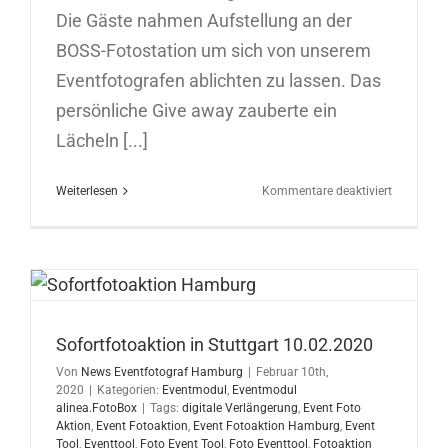
Die Gäste nahmen Aufstellung an der
BOSS-Fotostation um sich von unserem
Eventfotografen ablichten zu lassen. Das
persönliche Give away zauberte ein
Lächeln [...]
für
Weiterlesen
Kommentare deaktiviert
Sofortfoto
in
Düsseldor
12.02.202
Sofortfotoaktion in Stuttgart 10.02.2020
Von
News Eventfotograf Hamburg
|
Februar 10th,
2020
|
Kategorien:
Eventmodul
,
Eventmodul
alinea.FotoBox
|
Tags:
digitale Verlängerung
,
Event Foto
Aktion
,
Event Fotoaktion
,
Event Fotoaktion Hamburg
,
Event
Tool
,
Eventtool
,
Foto Event Tool
,
Foto Eventtool
,
Fotoaktion