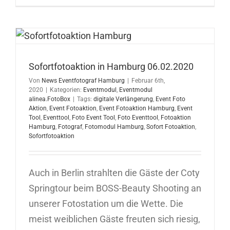
in
Stuttgart
10.02.202
Sofortfotoaktion in Hamburg 06.02.2020
Von
News Eventfotograf Hamburg
|
Februar 6th,
2020
|
Kategorien:
Eventmodul
,
Eventmodul
alinea.FotoBox
|
Tags:
digitale Verlängerung
,
Event Foto
Aktion
,
Event Fotoaktion
,
Event Fotoaktion Hamburg
,
Event
Tool
,
Eventtool
,
Foto Event Tool
,
Foto Eventtool
,
Fotoaktion
Hamburg
,
Fotograf
,
Fotomodul Hamburg
,
Sofort Fotoaktion
,
Sofortfotoaktion
Auch in Berlin strahlten die Gäste der Coty
Springtour beim BOSS-Beauty Shooting an
unserer Fotostation um die Wette. Die
meist weiblichen Gäste freuten sich riesig,