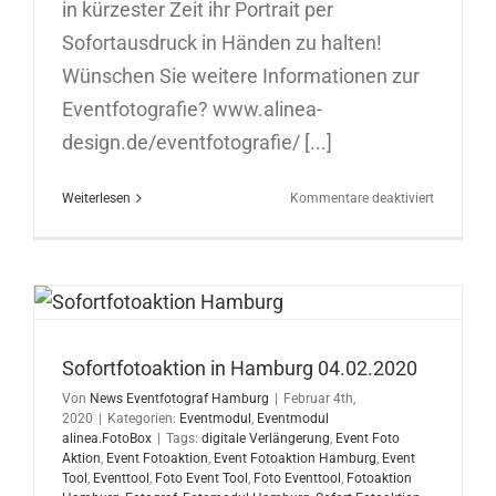
in kürzester Zeit ihr Portrait per
Sofortausdruck in Händen zu halten!
Wünschen Sie weitere Informationen zur
Eventfotografie? www.alinea-
design.de/eventfotografie/ [...]
für
Weiterlesen
Kommentare deaktiviert
Sofortfoto
in
Hamburg
06.02.202
Sofortfotoaktion in Hamburg 04.02.2020
Von
News Eventfotograf Hamburg
|
Februar 4th,
2020
|
Kategorien:
Eventmodul
,
Eventmodul
alinea.FotoBox
|
Tags:
digitale Verlängerung
,
Event Foto
Aktion
,
Event Fotoaktion
,
Event Fotoaktion Hamburg
,
Event
Tool
,
Eventtool
,
Foto Event Tool
,
Foto Eventtool
,
Fotoaktion