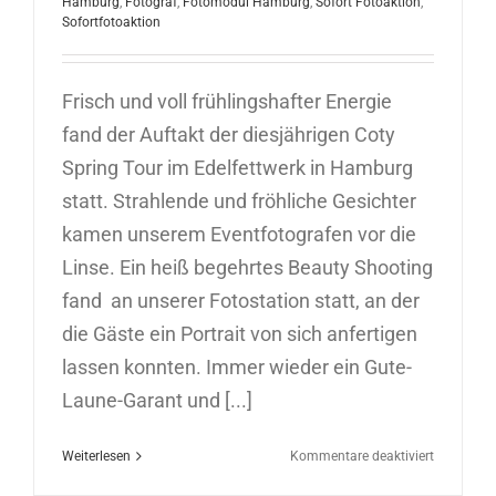
Hamburg
,
Fotograf
,
Fotomodul Hamburg
,
Sofort Fotoaktion
,
Sofortfotoaktion
Frisch und voll frühlingshafter Energie
fand der Auftakt der diesjährigen Coty
Spring Tour im Edelfettwerk in Hamburg
statt. Strahlende und fröhliche Gesichter
kamen unserem Eventfotografen vor die
Linse. Ein heiß begehrtes Beauty Shooting
fand an unserer Fotostation statt, an der
die Gäste ein Portrait von sich anfertigen
lassen konnten. Immer wieder ein Gute-
Laune-Garant und [...]
für
Weiterlesen
Kommentare deaktiviert
Sofortfoto