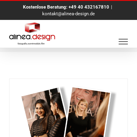
Zum
Kostenlose Beratung:
+49 40 432167810
|
Inhalt
kontakt@alinea-design.de
springen
Foto Eventtool