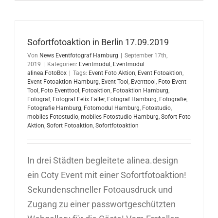
in
Hamburg
04.02.202
Sofortfotoaktion in Berlin 17.09.2019
Von
News Eventfotograf Hamburg
|
September 17th,
2019
|
Kategorien:
Eventmodul
,
Eventmodul
alinea.FotoBox
|
Tags:
Event Foto Aktion
,
Event Fotoaktion
,
Event Fotoaktion Hamburg
,
Event Tool
,
Eventtool
,
Foto Event
Tool
,
Foto Eventtool
,
Fotoaktion
,
Fotoaktion Hamburg
,
Fotograf
,
Fotograf Felix Faller
,
Fotograf Hamburg
,
Fotografie
,
Fotografie Hamburg
,
Fotomodul Hamburg
,
Fotostudio
,
mobiles Fotostudio
,
mobiles Fotostudio Hamburg
,
Sofort Foto
Aktion
,
Sofort Fotoaktion
,
Sofortfotoaktion
In drei Städten begleitete alinea.design
ein Coty Event mit einer Sofortfotoaktion!
Sekundenschneller Fotoausdruck und
Zugang zu einer passwortgeschützten