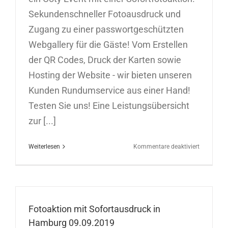
Sekundenschneller Fotoausdruck und
Zugang zu einer passwortgeschützten
Webgallery für die Gäste! Vom Erstellen
der QR Codes, Druck der Karten sowie
Hosting der Website - wir bieten unseren
Kunden Rundumservice aus einer Hand!
Testen Sie uns! Eine Leistungsübersicht
zur [...]
für
Weiterlesen
Kommentare deaktiviert
Fotoaktio
mit
Sofortaus
in
Hamburg
Fotoaktion mit Sofortausdruck in
10.09.201
Hamburg 09.09.2019