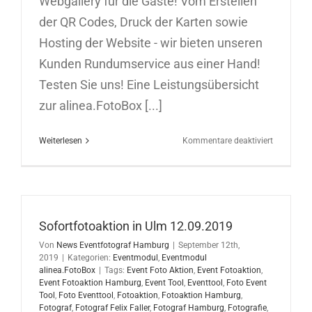
Webgallery für die Gäste! Vom Erstellen
der QR Codes, Druck der Karten sowie
Hosting der Website - wir bieten unseren
Kunden Rundumservice aus einer Hand!
Testen Sie uns! Eine Leistungsübersicht
zur alinea.FotoBox [...]
für
Weiterlesen
Kommentare deaktiviert
Sofortfoto
in
Berlin
17.09.201
Sofortfotoaktion in Ulm 12.09.2019
Von
News Eventfotograf Hamburg
|
September 12th,
2019
|
Kategorien:
Eventmodul
,
Eventmodul
alinea.FotoBox
|
Tags:
Event Foto Aktion
,
Event Fotoaktion
,
Event Fotoaktion Hamburg
,
Event Tool
,
Eventtool
,
Foto Event
Tool
,
Foto Eventtool
,
Fotoaktion
,
Fotoaktion Hamburg
,
Fotograf
,
Fotograf Felix Faller
,
Fotograf Hamburg
,
Fotografie
,