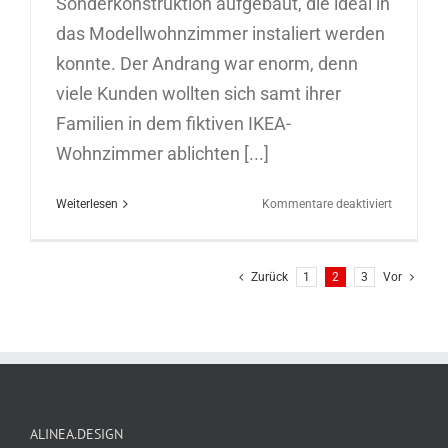
Sonderkonstruktion aufgebaut, die ideal in
das Modellwohnzimmer instaliert werden
konnte. Der Andrang war enorm, denn
viele Kunden wollten sich samt ihrer
Familien in dem fiktiven IKEA-
Wohnzimmer ablichten [...]
für
Weiterlesen
Kommentare deaktiviert
BlueScreen
Fotoaktio
für
Zurück
1
2
3
Vor
IKEA
Saarlouis
ALINEA.DESIGN