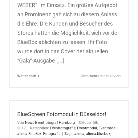
WEBER“ im Einsatz. Ein großes Aufgebot
an Prominenz gab sich zu diesem Anlass
die Ehre. Die Kunden und Besucher des
Stores hatten die Möglichkeit, sich vor der
BlueBox ablichten zu lassen. Ihr Foto
wurde dort in das Cover der aktuellen
“Gala“-Ausgabe [...]
für
Weiterlesen
Kommentare deaktiviert
BlueScree
Fotoaktio
in
Hamburg
BlueScreen Fotomodul in Düsseldorf
Von
News Eventfotograf Hamburg
|
Oktober 5th,
2017
|
Kategorien:
Eventfotografie
,
Eventmodul
,
Eventmodul
alinea.BlueBox
,
Fotografie
|
Tags:
alinea
,
alinea.bluebox
,