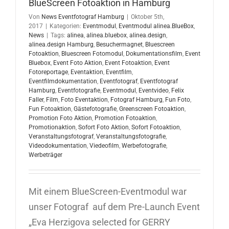
BlueScreen Fotoaktion in Hamburg
Von
News Eventfotograf Hamburg
|
Oktober 5th,
2017
|
Kategorien:
Eventmodul
,
Eventmodul alinea.BlueBox
,
News
|
Tags:
alinea
,
alinea.bluebox
,
alinea.design
,
alinea.design Hamburg
,
Besuchermagnet
,
Bluescreen
Fotoaktion
,
Bluescreen Fotomodul
,
Dokumentationsfilm
,
Event
Bluebox
,
Event Foto Aktion
,
Event Fotoaktion
,
Event
Fotoreportage
,
Eventaktion
,
Eventfilm
,
Eventfilmdokumentation
,
Eventfotograf
,
Eventfotograf
Hamburg
,
Eventfotografie
,
Eventmodul
,
Eventvideo
,
Felix
Faller
,
Film
,
Foto Eventaktion
,
Fotograf Hamburg
,
Fun Foto
,
Fun Fotoaktion
,
Gästefotografie
,
Greenscreen Fotoaktion
,
Promotion Foto Aktion
,
Promotion Fotoaktion
,
Promotionaktion
,
Sofort Foto Aktion
,
Sofort Fotoaktion
,
Veranstaltungsfotograf
,
Veranstaltungsfotografie
,
Videodokumentation
,
Viedeofilm
,
Werbefotografie
,
Werbeträger
Mit einem BlueScreen-Eventmodul war
unser Fotograf auf dem Pre-Launch Event
„Eva Herzigova selected for GERRY