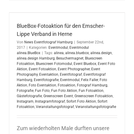
Eventmod
für
Cordes&Co
in
Hamburg
BlueBox-Fotoaktion für den Emscher-
Lippe Verband in Herne
Von
News Eventfotograf Hamburg
|
September 22nd,
2017
|
Kategorien:
Eventmodul
,
Eventmodul
alinea.BlueBox
|
Tags:
alinea
,
alinea.bluebox
,
alinea.design
,
alinea.design Hamburg
,
Besuchermagnet
,
Bluescreen
Fotoaktion
,
Bluescreen Fotomodul
,
Event Bluebox
,
Event Foto
Aktion
,
Event Fotoaktion
,
Event Photographer
,
Event
Photography
,
Eventaktion
,
Eventfotograf
,
Eventfotograf
Hamburg
,
Eventfotografie
,
Eventmodul
,
Felix Faller
,
Foto
Aktion
,
Foto Eventaktion
,
Fotoaktion
,
Fotograf Hamburg
,
Fotografie
,
Fun Foto
,
Fun Foto Aktion
,
Fun Fotoaktion
,
Gästefotografie
,
Greenscreen Event
,
Greenscreen Fotoaktion
,
Instagram
,
Instagramfotograf
,
Sofort Foto Aktion
,
Sofort
Fotoaktion
,
Veranstaltungsfotograf
,
Veranstaltungsfotografie
Zum wiederholten Male durften unsere