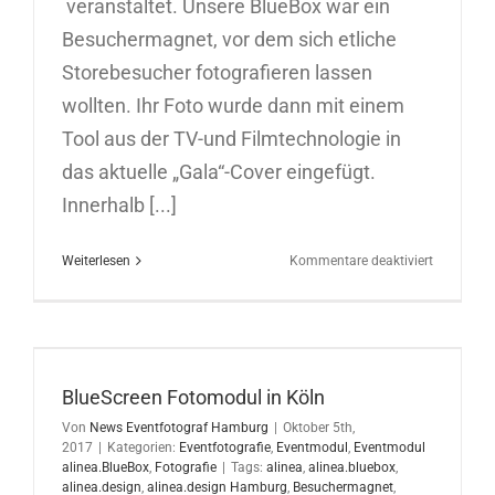
veranstaltet. Unsere BlueBox war ein
Besuchermagnet, vor dem sich etliche
Storebesucher fotografieren lassen
wollten. Ihr Foto wurde dann mit einem
Tool aus der TV-und Filmtechnologie in
das aktuelle „Gala“-Cover eingefügt.
Innerhalb [...]
für
Weiterlesen
Kommentare deaktiviert
BlueScree
Fotomodu
in
Düsseldor
BlueScreen Fotomodul in Köln
Von
News Eventfotograf Hamburg
|
Oktober 5th,
2017
|
Kategorien:
Eventfotografie
,
Eventmodul
,
Eventmodul
alinea.BlueBox
,
Fotografie
|
Tags:
alinea
,
alinea.bluebox
,
alinea.design
,
alinea.design Hamburg
,
Besuchermagnet
,