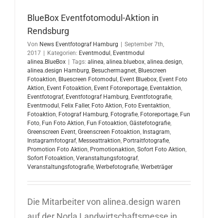
Emscher-
Lippe
BlueBox Eventfotomodul-Aktion in
Verband
Rendsburg
in
Von
News Eventfotograf Hamburg
|
September 7th,
Herne
2017
|
Kategorien:
Eventmodul
,
Eventmodul
alinea.BlueBox
|
Tags:
alinea
,
alinea.bluebox
,
alinea.design
,
alinea.design Hamburg
,
Besuchermagnet
,
Bluescreen
Fotoaktion
,
Bluescreen Fotomodul
,
Event Bluebox
,
Event Foto
Aktion
,
Event Fotoaktion
,
Event Fotoreportage
,
Eventaktion
,
Eventfotograf
,
Eventfotograf Hamburg
,
Eventfotografie
,
Eventmodul
,
Felix Faller
,
Foto Aktion
,
Foto Eventaktion
,
Fotoaktion
,
Fotograf Hamburg
,
Fotografie
,
Fotoreportage
,
Fun
Foto
,
Fun Foto Aktion
,
Fun Fotoaktion
,
Gästefotografie
,
Greenscreen Event
,
Greenscreen Fotoaktion
,
Instagram
,
Instagramfotograf
,
Messeattraktion
,
Portraitfotografie
,
Promotion Foto Aktion
,
Promotionaktion
,
Sofort Foto Aktion
,
Sofort Fotoaktion
,
Veranstaltungsfotograf
,
Veranstaltungsfotografie
,
Werbefotografie
,
Werbeträger
Die Mitarbeiter von alinea.design waren
auf der Norla Landwirtschaftsmesse in