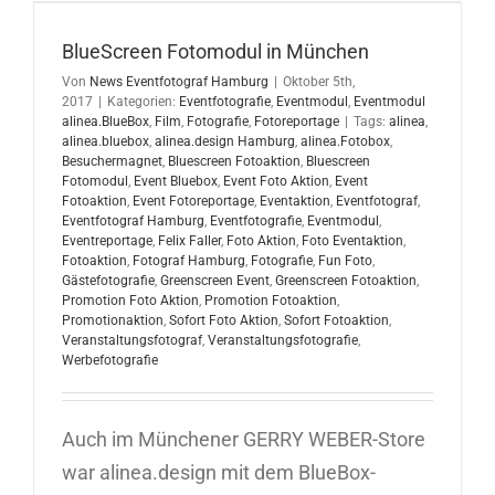
in
Hamburg
BlueScreen Fotomodul in München
Von
News Eventfotograf Hamburg
|
Oktober 5th,
2017
|
Kategorien:
Eventfotografie
,
Eventmodul
,
Eventmodul
alinea.BlueBox
,
Film
,
Fotografie
,
Fotoreportage
|
Tags:
alinea
,
alinea.bluebox
,
alinea.design Hamburg
,
alinea.Fotobox
,
Besuchermagnet
,
Bluescreen Fotoaktion
,
Bluescreen
Fotomodul
,
Event Bluebox
,
Event Foto Aktion
,
Event
Fotoaktion
,
Event Fotoreportage
,
Eventaktion
,
Eventfotograf
,
Eventfotograf Hamburg
,
Eventfotografie
,
Eventmodul
,
Eventreportage
,
Felix Faller
,
Foto Aktion
,
Foto Eventaktion
,
Fotoaktion
,
Fotograf Hamburg
,
Fotografie
,
Fun Foto
,
Gästefotografie
,
Greenscreen Event
,
Greenscreen Fotoaktion
,
Promotion Foto Aktion
,
Promotion Fotoaktion
,
Promotionaktion
,
Sofort Foto Aktion
,
Sofort Fotoaktion
,
Veranstaltungsfotograf
,
Veranstaltungsfotografie
,
Werbefotografie
Auch im Münchener GERRY WEBER-Store
war alinea.design mit dem BlueBox-