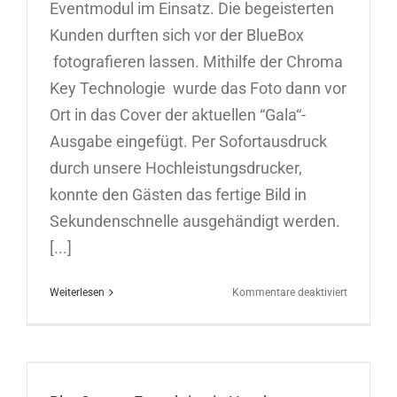
Eventmodul im Einsatz. Die begeisterten
Kunden durften sich vor der BlueBox
fotografieren lassen. Mithilfe der Chroma
Key Technologie wurde das Foto dann vor
Ort in das Cover der aktuellen “Gala“-
Ausgabe eingefügt. Per Sofortausdruck
durch unsere Hochleistungsdrucker,
konnte den Gästen das fertige Bild in
Sekundenschnelle ausgehändigt werden.
[...]
für
Weiterlesen
Kommentare deaktiviert
BlueScree
Fotomodu
in
München