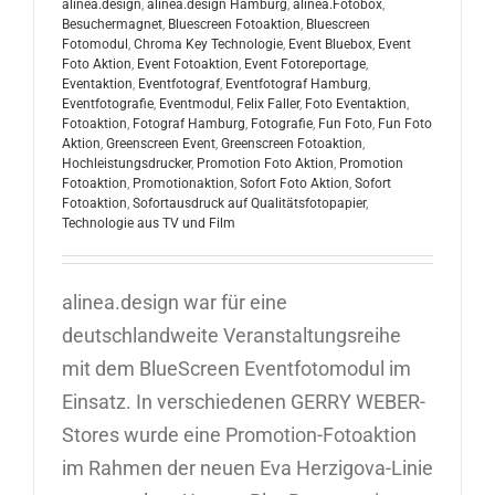
alinea.design
,
alinea.design Hamburg
,
alinea.Fotobox
,
Besuchermagnet
,
Bluescreen Fotoaktion
,
Bluescreen
Fotomodul
,
Chroma Key Technologie
,
Event Bluebox
,
Event
Foto Aktion
,
Event Fotoaktion
,
Event Fotoreportage
,
Eventaktion
,
Eventfotograf
,
Eventfotograf Hamburg
,
Eventfotografie
,
Eventmodul
,
Felix Faller
,
Foto Eventaktion
,
Fotoaktion
,
Fotograf Hamburg
,
Fotografie
,
Fun Foto
,
Fun Foto
Aktion
,
Greenscreen Event
,
Greenscreen Fotoaktion
,
Hochleistungsdrucker
,
Promotion Foto Aktion
,
Promotion
Fotoaktion
,
Promotionaktion
,
Sofort Foto Aktion
,
Sofort
Fotoaktion
,
Sofortausdruck auf Qualitätsfotopapier
,
Technologie aus TV und Film
alinea.design war für eine
deutschlandweite Veranstaltungsreihe
mit dem BlueScreen Eventfotomodul im
Einsatz. In verschiedenen GERRY WEBER-
Stores wurde eine Promotion-Fotoaktion
im Rahmen der neuen Eva Herzigova-Linie