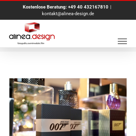
Zum
Kostenlose Beratung:
+49 40 432167810
|
Inhalt
kontakt@alinea-design.de
springen
Sofort Foto Aktion