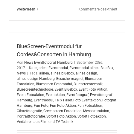
für
Weiterlesen
Kommentare deaktiviert
Bluescree
Fotomodu
für
unicblue
auf
Sizilien
BlueScreen-Eventmodul für
Cordes&Consorten in Hamburg
Von
News Eventfotograf Hamburg
|
September 23rd,
2017
|
Kategorien:
Eventmodul
,
Eventmodul alinea.BlueBox
,
News
|
Tags:
alinea
,
alinea.bluebox
,
alinea.design
,
alinea.design Hamburg
,
Besuchermagnet
,
Bluescreen
Fotoaktion
,
Bluescreen Fotomodul
,
Bluescreentechnik
,
Bluescreentechnologie
,
Event Bluebox
,
Event Foto Aktion
,
Event Fotoaktion
,
Eventaktion
,
Eventfotograf
,
Eventfotograf
Hamburg
,
Eventmodul
,
Felix Faller
,
Foto Eventaktion
,
Fotograf
Hamburg
,
Fun Foto
,
Fun Foto Aktion
,
Fun Fotoaktion
,
Gästefotografie
,
Greenscreen Fotoaktion
,
Messeattraktion
,
Portraitfotografie
,
Sofort Foto Aktion
,
Sofort Fotoaktion
,
Verfahren aus Film-und TV-Technik