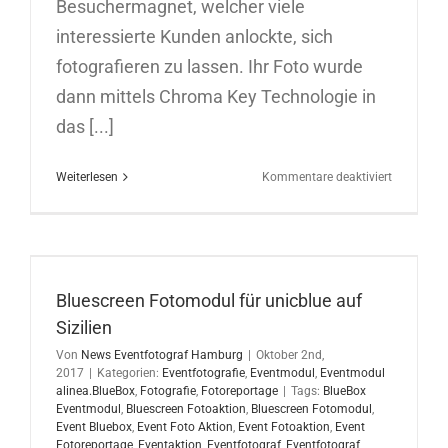
Besuchermagnet, welcher viele
interessierte Kunden anlockte, sich
fotografieren zu lassen. Ihr Foto wurde
dann mittels Chroma Key Technologie in
das [...]
für
Weiterlesen
Kommentare deaktiviert
BlueScree
Fotomodu
in
Köln
Bluescreen Fotomodul für unicblue auf
Sizilien
Von
News Eventfotograf Hamburg
|
Oktober 2nd,
2017
|
Kategorien:
Eventfotografie
,
Eventmodul
,
Eventmodul
alinea.BlueBox
,
Fotografie
,
Fotoreportage
|
Tags:
BlueBox
Eventmodul
,
Bluescreen Fotoaktion
,
Bluescreen Fotomodul
,
Event Bluebox
,
Event Foto Aktion
,
Event Fotoaktion
,
Event
Fotoreportage
,
Eventaktion
,
Eventfotograf
,
Eventfotograf