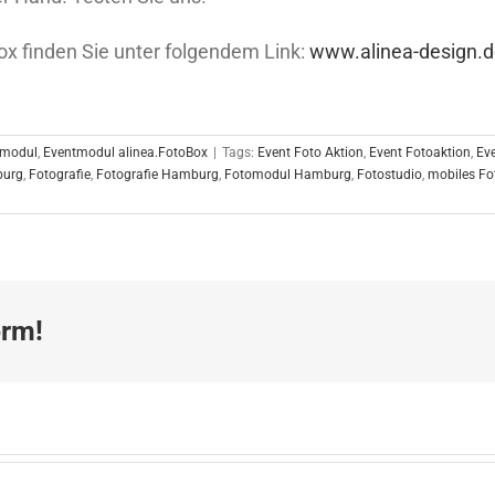
ox finden Sie unter folgendem Link:
www.alinea-design.d
tmodul
,
Eventmodul alinea.FotoBox
|
Tags:
Event Foto Aktion
,
Event Fotoaktion
,
Ev
burg
,
Fotografie
,
Fotografie Hamburg
,
Fotomodul Hamburg
,
Fotostudio
,
mobiles Fo
orm!