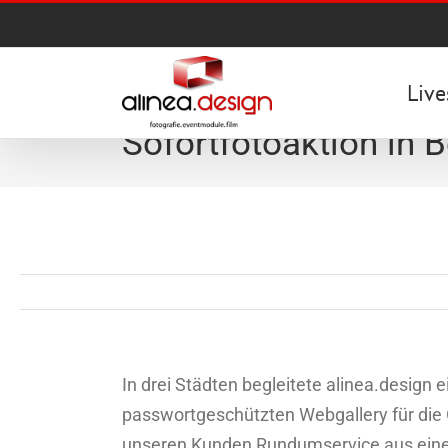
Zum
Inhalt
springen
Live
Sofortfotoaktion in 
In drei Städten begleitete alinea.design
passwortgeschützten Webgallery für die 
unseren Kunden Rundumservice aus einer