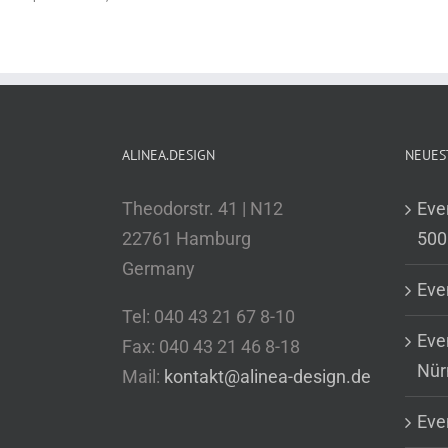
ALINEA.DESIGN
NEUES
Theodorstr. 41 | N12
Eve
22761 Hamburg
500
Germany
Eve
Tel: 040 43 21 67 8-10
Eve
Fax: 040 43 21 46 8-18
Nür
Mail:
kontakt@alinea-design.de
Eve