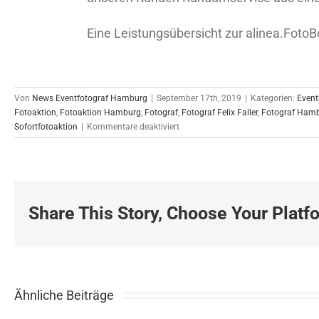
Eine Leistungsübersicht zur alinea.FotoB
Von
News Eventfotograf Hamburg
|
September 17th, 2019
|
Kategorien:
Even
Fotoaktion
,
Fotoaktion Hamburg
,
Fotograf
,
Fotograf Felix Faller
,
Fotograf Ham
für
Sofortfotoaktion
|
Kommentare deaktiviert
Sofortfotoaktion
in
Berlin
17.09.2019
Share This Story, Choose Your Platf
Ähnliche Beiträge