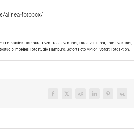
e/alinea-fotobox/
ent Fotoaktion Hamburg
,
Event Tool
,
Eventtool
,
Foto Event Tool
,
Foto Eventtool
,
tostudio
,
mobiles Fotostudio Hamburg
,
Sofort Foto Aktion
,
Sofort Fotoaktion
,
Facebook
X
Reddit
LinkedIn
Pinterest
Vk