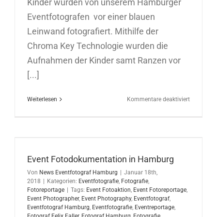
Kinder wurden von unserem Hamburger
Eventfotografen vor einer blauen
Leinwand fotografiert. Mithilfe der
Chroma Key Technologie wurden die
Aufnahmen der Kinder samt Ranzen vor
[...]
für
Weiterlesen
Kommentare deaktiviert
BlueBox-
Eventmod
für
Hartfelder
Spielware
in
Event Fotodokumentation in Hamburg
Hamburg
Von
News Eventfotograf Hamburg
|
Januar 18th,
2018
|
Kategorien:
Eventfotografie
,
Fotografie
,
Fotoreportage
|
Tags:
Event Fotoaktion
,
Event Fotoreportage
,
Event Photographer
,
Event Photography
,
Eventfotograf
,
Eventfotograf Hamburg
,
Eventfotografie
,
Eventreportage
,
Fotograf Felix Faller
,
Fotograf Hamburg
,
Fotografie
,