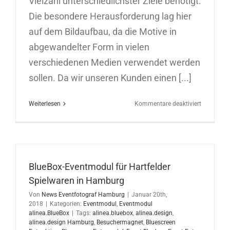
Vielzahl unterschiedlichster Ziele benötigt.
Die besondere Herausforderung lag hier
auf dem Bildaufbau, da die Motive in
abgewandelter Form in vielen
verschiedenen Medien verwendet werden
sollen. Da wir unseren Kunden einen [...]
für
Weiterlesen
Kommentare deaktiviert
Werbefoto
für
großangel
Kampagn
der
BlueBox-Eventmodul für Hartfelder
KV
Hamburg
Spielwaren in Hamburg
Von
News Eventfotograf Hamburg
|
Januar 20th,
2018
|
Kategorien:
Eventmodul
,
Eventmodul
alinea.BlueBox
|
Tags:
alinea.bluebox
,
alinea.design
,
alinea.design Hamburg
,
Besuchermagnet
,
Bluescreen