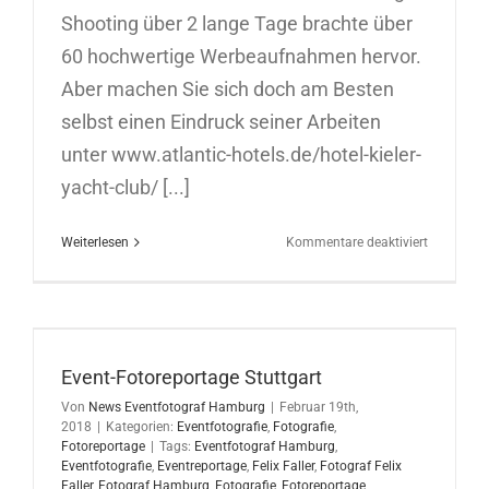
Shooting über 2 lange Tage brachte über
60 hochwertige Werbeaufnahmen hervor.
Aber machen Sie sich doch am Besten
selbst einen Eindruck seiner Arbeiten
unter www.atlantic-hotels.de/hotel-kieler-
yacht-club/ [...]
für
Weiterlesen
Kommentare deaktiviert
Werbefoto
für
Atlantic
Hotels
im
Hotel
Event-Fotoreportage Stuttgart
Kieler
Von
News Eventfotograf Hamburg
|
Februar 19th,
Yacht
2018
|
Kategorien:
Eventfotografie
,
Fotografie
,
Club
Fotoreportage
|
Tags:
Eventfotograf Hamburg
,
Eventfotografie
,
Eventreportage
,
Felix Faller
,
Fotograf Felix
Faller
,
Fotograf Hamburg
,
Fotografie
,
Fotoreportage
,