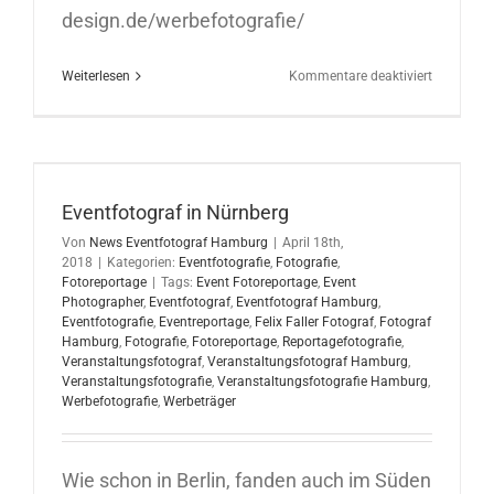
design.de/werbefotografie/
für
Weiterlesen
Kommentare deaktiviert
Werbefoto
in
Hamburg
16.04.202
Eventfotograf in Nürnberg
Von
News Eventfotograf Hamburg
|
April 18th,
2018
|
Kategorien:
Eventfotografie
,
Fotografie
,
Fotoreportage
|
Tags:
Event Fotoreportage
,
Event
Photographer
,
Eventfotograf
,
Eventfotograf Hamburg
,
Eventfotografie
,
Eventreportage
,
Felix Faller Fotograf
,
Fotograf
Hamburg
,
Fotografie
,
Fotoreportage
,
Reportagefotografie
,
Veranstaltungsfotograf
,
Veranstaltungsfotograf Hamburg
,
Veranstaltungsfotografie
,
Veranstaltungsfotografie Hamburg
,
Werbefotografie
,
Werbeträger
Wie schon in Berlin, fanden auch im Süden