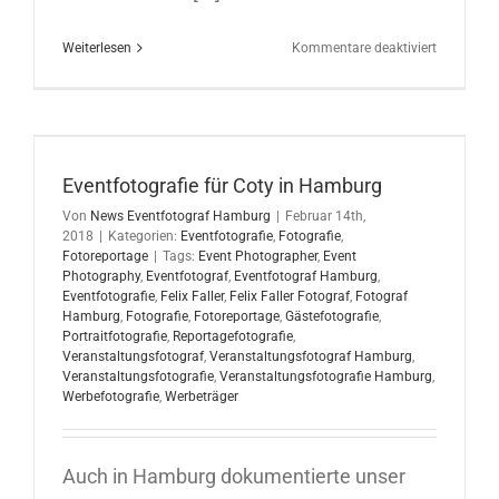
für
Weiterlesen
Kommentare deaktiviert
Event-
Fotorepor
Stuttgart
Eventfotografie für Coty in Hamburg
Von
News Eventfotograf Hamburg
|
Februar 14th,
2018
|
Kategorien:
Eventfotografie
,
Fotografie
,
Fotoreportage
|
Tags:
Event Photographer
,
Event
Photography
,
Eventfotograf
,
Eventfotograf Hamburg
,
Eventfotografie
,
Felix Faller
,
Felix Faller Fotograf
,
Fotograf
Hamburg
,
Fotografie
,
Fotoreportage
,
Gästefotografie
,
Portraitfotografie
,
Reportagefotografie
,
Veranstaltungsfotograf
,
Veranstaltungsfotograf Hamburg
,
Veranstaltungsfotografie
,
Veranstaltungsfotografie Hamburg
,
Werbefotografie
,
Werbeträger
Auch in Hamburg dokumentierte unser