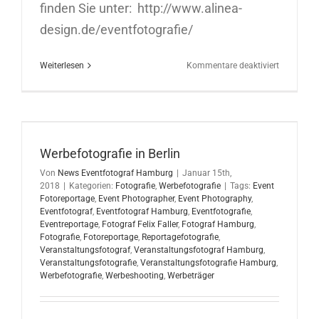
finden Sie unter: http://www.alinea-
design.de/eventfotografie/
für
Weiterlesen
Kommentare deaktiviert
Event
Fotodoku
in
Hamburg
Werbefotografie in Berlin
Von
News Eventfotograf Hamburg
|
Januar 15th,
2018
|
Kategorien:
Fotografie
,
Werbefotografie
|
Tags:
Event
Fotoreportage
,
Event Photographer
,
Event Photography
,
Eventfotograf
,
Eventfotograf Hamburg
,
Eventfotografie
,
Eventreportage
,
Fotograf Felix Faller
,
Fotograf Hamburg
,
Fotografie
,
Fotoreportage
,
Reportagefotografie
,
Veranstaltungsfotograf
,
Veranstaltungsfotograf Hamburg
,
Veranstaltungsfotografie
,
Veranstaltungsfotografie Hamburg
,
Werbefotografie
,
Werbeshooting
,
Werbeträger