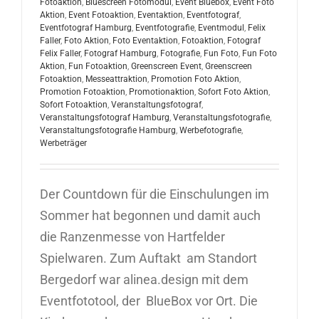
Fotoaktion
,
Bluescreen Fotomodul
,
Event Bluebox
,
Event Foto
Aktion
,
Event Fotoaktion
,
Eventaktion
,
Eventfotograf
,
Eventfotograf Hamburg
,
Eventfotografie
,
Eventmodul
,
Felix
Faller
,
Foto Aktion
,
Foto Eventaktion
,
Fotoaktion
,
Fotograf
Felix Faller
,
Fotograf Hamburg
,
Fotografie
,
Fun Foto
,
Fun Foto
Aktion
,
Fun Fotoaktion
,
Greenscreen Event
,
Greenscreen
Fotoaktion
,
Messeattraktion
,
Promotion Foto Aktion
,
Promotion Fotoaktion
,
Promotionaktion
,
Sofort Foto Aktion
,
Sofort Fotoaktion
,
Veranstaltungsfotograf
,
Veranstaltungsfotograf Hamburg
,
Veranstaltungsfotografie
,
Veranstaltungsfotografie Hamburg
,
Werbefotografie
,
Werbeträger
Der Countdown für die Einschulungen im
Sommer hat begonnen und damit auch
die Ranzenmesse von Hartfelder
Spielwaren. Zum Auftakt am Standort
Bergedorf war alinea.design mit dem
Eventfototool, der BlueBox vor Ort. Die