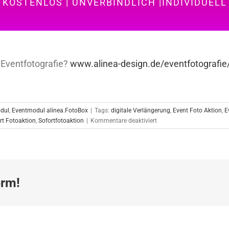
KOSTENLOS | UNVERBINDLICH |INDIVIDUELL
 Eventfotografie?
www.alinea-design.de/eventfotografie
dul
,
Eventmodul alinea.FotoBox
|
Tags:
digitale Verlängerung
,
Event Foto Aktion
,
E
für
rt Fotoaktion
,
Sofortfotoaktion
|
Kommentare deaktiviert
Sofortfotoaktion
in
Düsseldorf
12.02.2020
orm!