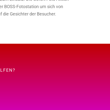
 der BOSS-Fotostation um sich von
f die Gesichter der Besucher.
ELFEN?