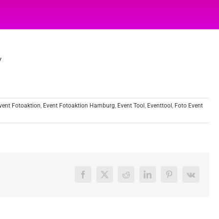
/
vent Fotoaktion
,
Event Fotoaktion Hamburg
,
Event Tool
,
Eventtool
,
Foto Event
Facebook
X
Reddit
LinkedIn
Pinterest
Vk