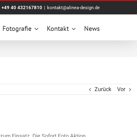
:
+49 40 432167810
|
kontakt@alinea-design.de
Fotografie
Kontakt
News
Zurück
Vor
zum Einsatz. Die Sofort Foto Aktion