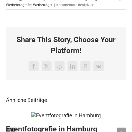
für
Werbefotografie
,
Werbeträger
|
Kommentare deaktiviert
Event-
Fotoreportage
Stuttgart
Share This Story, Choose Your
Platform!
Facebook
X
Reddit
LinkedIn
Pinterest
Vk
Ähnliche Beiträge
Eventfotografie in Hamburg