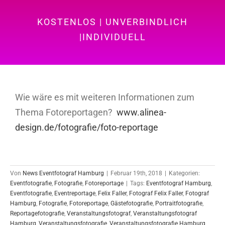
KOSTENLOS | UNVERBINDLICH
|INDIVIDUELL
Wie wäre es mit weiteren Informationen zum
Thema Fotoreportagen?
www.alinea-
design.de/fotografie/foto-reportage
Von
News Eventfotograf Hamburg
|
Februar 19th, 2018
|
Kategorien:
Eventfotografie
,
Fotografie
,
Fotoreportage
|
Tags:
Eventfotograf Hamburg
,
Eventfotografie
,
Eventreportage
,
Felix Faller
,
Fotograf Felix Faller
,
Fotograf
Hamburg
,
Fotografie
,
Fotoreportage
,
Gästefotografie
,
Portraitfotografie
,
Reportagefotografie
,
Veranstaltungsfotograf
,
Veranstaltungsfotograf
Hamburg
,
Veranstaltungsfotografie
,
Veranstaltungsfotografie Hamburg
,