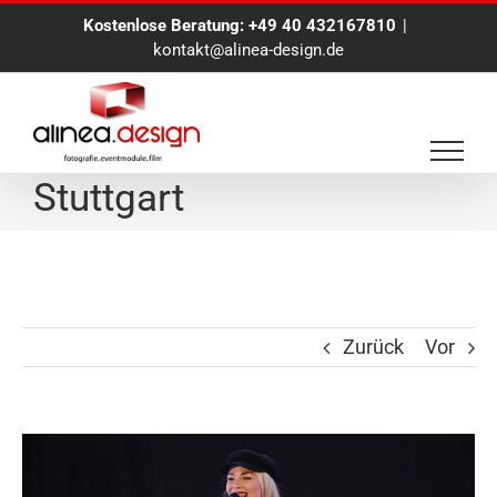
Zum
Kostenlose Beratung:
+49 40 432167810
|
Inhalt
kontakt@alinea-design.de
springen
Event-Fotoreportage
Stuttgart
Zurück
Vor
Zeige
grösseres