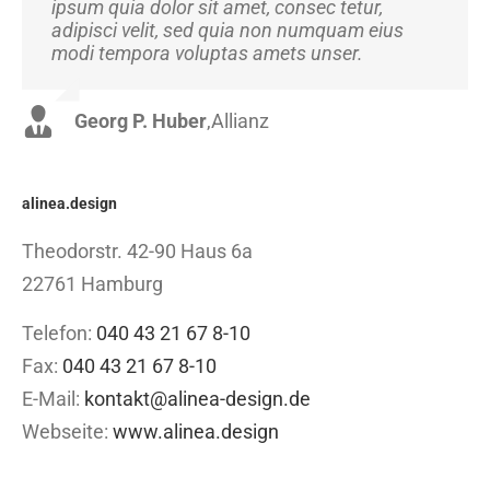
ipsum quia dolor sit amet, consec tetur,
facilisis laoreet eget pulvinar nibh.
adipisci velit, sed quia non numquam eius
Suspendisse at ultrices dui. Curabitur ac felis
modi tempora voluptas amets unser.
arcu sadips ipsums fugiats nemis.
Georg P. Huber
Luke Beck
,
Theme Fusion
,
Allianz
alinea.design
Theodorstr. 42-90 Haus 6a
22761 Hamburg
Telefon:
040 43 21 67 8-10
Fax:
040 43 21 67 8-10
E-Mail:
kontakt@alinea-design.de
Webseite:
www.alinea.design