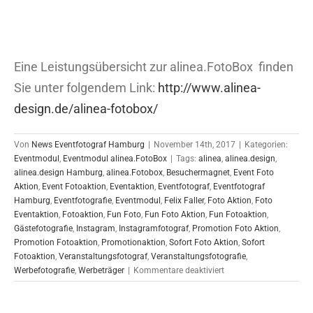
Eine Leistungsübersicht zur alinea.FotoBox finden
Sie unter folgendem Link:
http://www.alinea-
design.de/alinea-fotobox/
Von
News Eventfotograf Hamburg
|
November 14th, 2017
|
Kategorien:
Eventmodul
,
Eventmodul alinea.FotoBox
|
Tags:
alinea
,
alinea.design
,
alinea.design Hamburg
,
alinea.Fotobox
,
Besuchermagnet
,
Event Foto
Aktion
,
Event Fotoaktion
,
Eventaktion
,
Eventfotograf
,
Eventfotograf
Hamburg
,
Eventfotografie
,
Eventmodul
,
Felix Faller
,
Foto Aktion
,
Foto
Eventaktion
,
Fotoaktion
,
Fun Foto
,
Fun Foto Aktion
,
Fun Fotoaktion
,
Gästefotografie
,
Instagram
,
Instagramfotograf
,
Promotion Foto Aktion
,
Promotion Fotoaktion
,
Promotionaktion
,
Sofort Foto Aktion
,
Sofort
Fotoaktion
,
Veranstaltungsfotograf
,
Veranstaltungsfotografie
,
für
Werbefotografie
,
Werbeträger
|
Kommentare deaktiviert
FotoBox
für
Budnikowsky