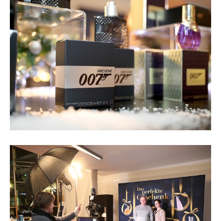
Zeige
grösseres
Bild