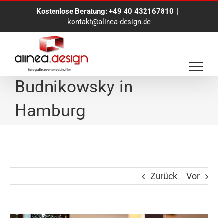
Zum
Kostenlose Beratung:
+49 40 432167810
|
Inhalt
kontakt@alinea-design.de
springen
FotoBox für
Budnikowsky in
Hamburg
Zurück
Vor