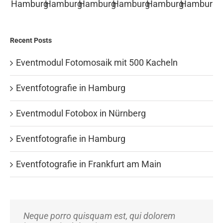
Recent Posts
Eventmodul Fotomosaik mit 500 Kacheln
Eventfotografie in Hamburg
Eventmodul Fotobox in Nürnberg
Eventfotografie in Hamburg
Eventfotografie in Frankfurt am Main
Neque porro quisquam est, qui dolorem
Aliquam erat volutpat. Quisque at est id ligula