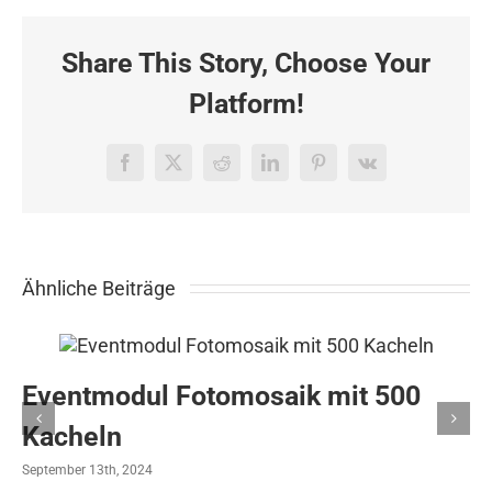
in
Hamburg
Share This Story, Choose Your
Platform!
Facebook
X
Reddit
LinkedIn
Pinterest
Vk
Ähnliche Beiträge
Eventmodul Fotomosaik mit 500
Kacheln
September 13th, 2024