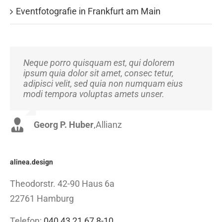
Eventfotografie in Frankfurt am Main
Neque porro quisquam est, qui dolorem
Aliquam erat volutpat. Quisque at est id ligula
ipsum quia dolor sit amet, consec tetur,
facilisis laoreet eget pulvinar nibh.
adipisci velit, sed quia non numquam eius
Suspendisse at ultrices dui. Curabitur ac felis
modi tempora voluptas amets unser.
arcu sadips ipsums fugiats nemis.
Georg P. Huber
Luke Beck
,
Theme Fusion
,
Allianz
alinea.design
Theodorstr. 42-90 Haus 6a
22761 Hamburg
Telefon:
040 43 21 67 8-10