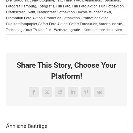
Eventfotograf
,
Eventfotografie
,
Felix Faller
,
Foto Eventaktion
,
Fotoaktion
,
Fotograf Hamburg
,
Fotografie
,
Fun Foto
,
Fun Foto Aktion
,
Fun Fotoaktion
,
Greenscreen Event
,
Greenscreen Fotoaktion
,
Hochleistungsdrucker
,
Promotion Foto Aktion
,
Promotion Fotoaktion
,
Promotionaktion
,
Qualitätsfotopapier
,
Sofort Foto Aktion
,
Sofort Fotoaktion
,
Sofortausdruck
,
für
Technologie aus TV und Film
,
Werbefotografie
|
Kommentare deaktiviert
BlueSc
Fotom
in
Köln
Share This Story, Choose Your
Platform!
Facebook
X
Reddit
LinkedIn
Pinterest
Vk
Ähnliche Beiträge