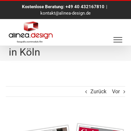
Zum
Kostenlose Beratung:
+49 40 432167810
|
Inhalt
kontakt@alinea-design.de
springen
BlueScreen Fotomodul
in Köln
Zurück
Vor
Zeige
grösseres