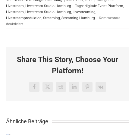
Livestream
,
Livestream Studio Hamburg
|
Tags:
digitale Event Plattform
,
Livestream
,
Livestream Studio Hamburg
,
Livestreaming
,
Livestreamproduktion
,
Streaming
,
Streaming Hamburg
|
Kommentare
für
deaktiviert
Digitale
Events
in
Zeiten
der
Share This Story, Choose Your
Pandemie
Platform!
Facebook
X
Reddit
LinkedIn
Pinterest
Vk
Ähnliche Beiträge