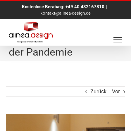
Zum
Kostenlose Beratung:
+49 40 432167810
|
Inhalt
kontakt@alinea-design.de
springen
Digitale Events in Zeiten
der Pandemie
Zurück
Vor
Zeige
grösseres