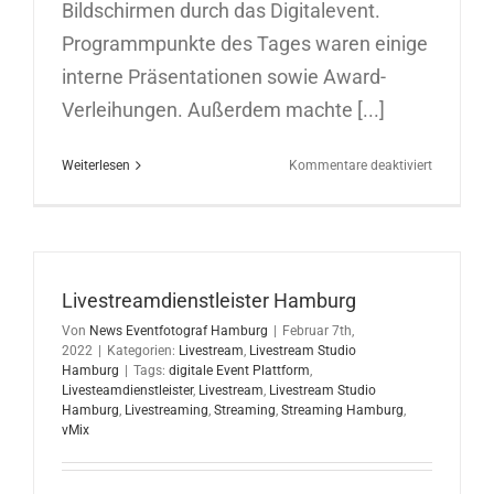
Bildschirmen durch das Digitalevent.
Programmpunkte des Tages waren einige
interne Präsentationen sowie Award-
Verleihungen. Außerdem machte [...]
für
Weiterlesen
Kommentare deaktiviert
Online
Sales
Kick
Off
für
Livestreamdienstleister Hamburg
Visabel
18.02.202
Von
News Eventfotograf Hamburg
|
Februar 7th,
2022
|
Kategorien:
Livestream
,
Livestream Studio
Hamburg
|
Tags:
digitale Event Plattform
,
Livesteamdienstleister
,
Livestream
,
Livestream Studio
Hamburg
,
Livestreaming
,
Streaming
,
Streaming Hamburg
,
vMix