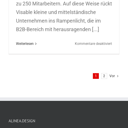
zu 250 Mitarbeitern. Auf diese Weise rückt
Visable kleine und mittelständische
Unternehmen ins Rampenlicht, die im
B2B-Bereich mit herausragenden [...]
für
Weiterlesen
Kommentare deaktiviert
Digitales
Event
für
Visable
am
1
2
Vor
18.11.202
ALINEA.DESIGN