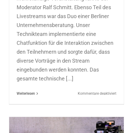
Moderator Ralf Schmitt. Ebenso Teil des
Livestreams war das Duo einer Berliner
Unternehmensberatung. Unser
Technikteam implementierte eine
Chatfunktion für die Interaktion zwischen
den Teilnehmern und sorgte dafür, dass
diverse Vorträge in den Stream
eingebunden werden konnten. Das
gesamte technische [...]
für
Weiterlesen
Kommentare deaktiviert
Digitale
Führungsk
für
Union
Investmen
02.12.202