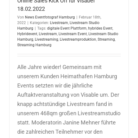
Online Sales Kick Off für Visabel
18.02.2022
Von
News Eventfotograf Hamburg
|
Februar 18th,
2022
|
Kategorien:
Livestream
,
Livestream Studio
Hamburg
|
Tags:
digitale Event Plattform
,
hybrides Event
,
Hybridevent
,
Livestream
,
Livestream Event
,
Livestream Studio
Hamburg
,
Livestreaming
,
Livestreamproduktion
,
Streaming
,
Streaming Hamburg
Alle Jahre wieder! Gemeinsam mit
unserem Kunden Heimathafen Hamburg
Events setzten wir die jährliche
Auftaktveranstaltung von Visable um. Der
knapp achtstündige Livestream fand in
unserem 468qm großen Livestreamstudio
statt. Moderatorin Janine Mehner führte
die zahlreichen Teilnehmer vor den