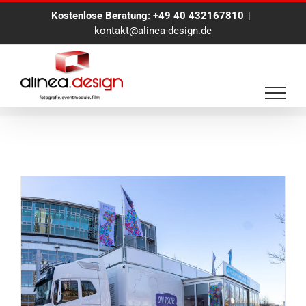
Zum
Kostenlose Beratung:
+49 40 432167810
|
Inhalt
kontakt@alinea-design.de
springen
digitale Event Plattform