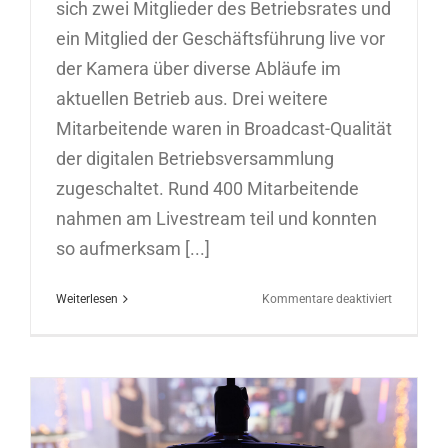
sich zwei Mitglieder des Betriebsrates und
ein Mitglied der Geschäftsführung live vor
der Kamera über diverse Abläufe im
aktuellen Betrieb aus. Drei weitere
Mitarbeitende waren in Broadcast-Qualität
der digitalen Betriebsversammlung
zugeschaltet. Rund 400 Mitarbeitende
nahmen am Livestream teil und konnten
so aufmerksam [...]
für
Weiterlesen
Kommentare deaktiviert
Digitale
Betriebsv
für
Union
Investmen
20.12.202