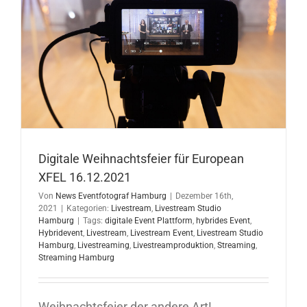
Digitale Weihnachtsfeier für European
XFEL 16.12.2021
Von
News Eventfotograf Hamburg
|
Dezember 16th,
2021
|
Kategorien:
Livestream
,
Livestream Studio
Hamburg
|
Tags:
digitale Event Plattform
,
hybrides Event
,
Hybridevent
,
Livestream
,
Livestream Event
,
Livestream Studio
Hamburg
,
Livestreaming
,
Livestreamproduktion
,
Streaming
,
Streaming Hamburg
Weihnachtsfeier der andere Art!