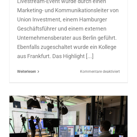
Livestream-Event wurde durch einen
Marketing- und Kommunikationsleiter von
Union Investment, einem Hamburger
Geschäftsführer und einem externen
Unternehmensberater aus Berlin geführt.
Ebenfalls zugeschaltet wurde ein Kollege
aus Frankfurt. Das Highlight [...]
für
Weiterlesen
Kommentare deaktiviert
3.
digitaler
Geschäftsf
Dialog
13.12.202