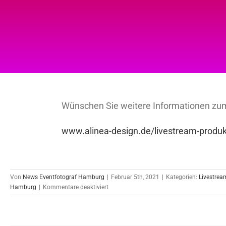
Wünschen Sie weitere Informationen z
www.alinea-design.de/livestream-produk
Von
News Eventfotograf Hamburg
|
Februar 5th, 2021
|
Kategorien:
Livestrea
für
Hamburg
|
Kommentare deaktiviert
Wir
bauen
Ihr