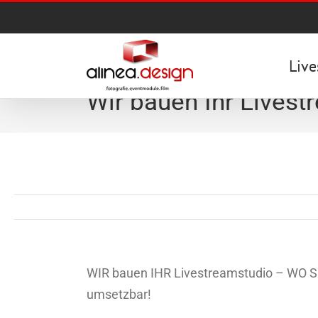
Zum
Inhalt
springen
Live
Wir bauen Ihr Livest
WIR bauen IHR Livestreamstudio – WO Sie
umsetzbar!