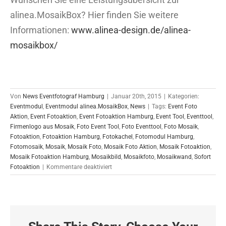
alinea.MosaikBox? Hier finden Sie weitere
Informationen:
www.alinea-design.de/alinea-
mosaikbox/
Von
News Eventfotograf Hamburg
|
Januar 20th, 2015
|
Kategorien:
Eventmodul
,
Eventmodul alinea.MosaikBox
,
News
|
Tags:
Event Foto
Aktion
,
Event Fotoaktion
,
Event Fotoaktion Hamburg
,
Event Tool
,
Eventtool
,
Firmenlogo aus Mosaik
,
Foto Event Tool
,
Foto Eventtool
,
Foto Mosaik
,
Fotoaktion
,
Fotoaktion Hamburg
,
Fotokachel
,
Fotomodul Hamburg
,
Fotomosaik
,
Mosaik
,
Mosaik Foto
,
Mosaik Foto Aktion
,
Mosaik Fotoaktion
,
Mosaik Fotoaktion Hamburg
,
Mosaikbild
,
Mosaikfoto
,
Mosaikwand
,
Sofort
für
Fotoaktion
|
Kommentare deaktiviert
Mosaik
Fotoaktion
in
Hamburg