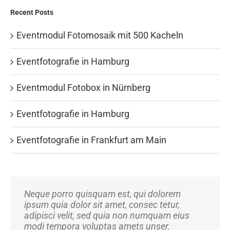
Recent Posts
Eventmodul Fotomosaik mit 500 Kacheln
Eventfotografie in Hamburg
Eventmodul Fotobox in Nürnberg
Eventfotografie in Hamburg
Eventfotografie in Frankfurt am Main
Neque porro quisquam est, qui dolorem
Aliquam erat volutpat. Quisque at est id ligula
ipsum quia dolor sit amet, consec tetur,
facilisis laoreet eget pulvinar nibh.
adipisci velit, sed quia non numquam eius
Suspendisse at ultrices dui. Curabitur ac felis
modi tempora voluptas amets unser.
arcu sadips ipsums fugiats nemis.