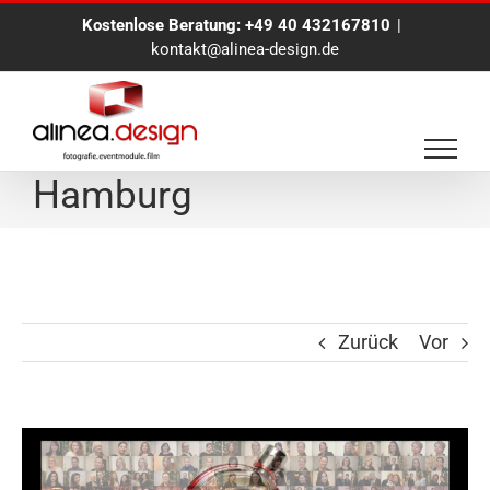
Zum
Kostenlose Beratung:
+49 40 432167810
|
Inhalt
kontakt@alinea-design.de
springen
Mosaik Fotoaktion in
Hamburg
Zurück
Vor
Zeige
grösseres