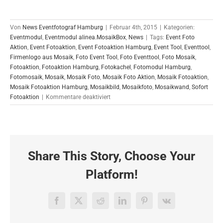
Von
News Eventfotograf Hamburg
|
Februar 4th, 2015
|
Kategorien:
Eventmodul
,
Eventmodul alinea.MosaikBox
,
News
|
Tags:
Event Foto
Aktion
,
Event Fotoaktion
,
Event Fotoaktion Hamburg
,
Event Tool
,
Eventtool
,
Firmenlogo aus Mosaik
,
Foto Event Tool
,
Foto Eventtool
,
Foto Mosaik
,
Fotoaktion
,
Fotoaktion Hamburg
,
Fotokachel
,
Fotomodul Hamburg
,
Fotomosaik
,
Mosaik
,
Mosaik Foto
,
Mosaik Foto Aktion
,
Mosaik Fotoaktion
,
Mosaik Fotoaktion Hamburg
,
Mosaikbild
,
Mosaikfoto
,
Mosaikwand
,
Sofort
für
Fotoaktion
|
Kommentare deaktiviert
Foto
Mosaik
für
P&G
in
Share This Story, Choose Your
Stuttgart
Platform!
Facebook
X
Reddit
LinkedIn
Pinterest
Vk