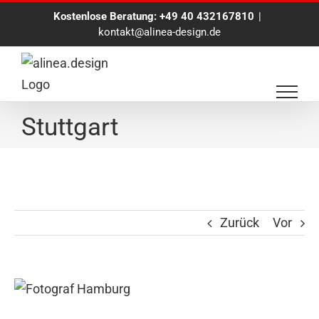
Zum
Kostenlose Beratung:
+49 40 432167810
|
Inhalt
kontakt@alinea-design.de
springen
Foto Mosaik für P&G in
Stuttgart
Zurück
Vor
Zeige
grösseres