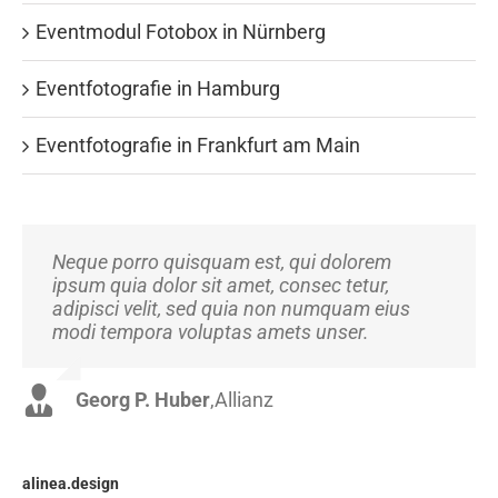
Eventmodul Fotobox in Nürnberg
Eventfotografie in Hamburg
Eventfotografie in Frankfurt am Main
Neque porro quisquam est, qui dolorem
Aliquam erat volutpat. Quisque at est id ligula
ipsum quia dolor sit amet, consec tetur,
facilisis laoreet eget pulvinar nibh.
adipisci velit, sed quia non numquam eius
Suspendisse at ultrices dui. Curabitur ac felis
modi tempora voluptas amets unser.
arcu sadips ipsums fugiats nemis.
Georg P. Huber
Luke Beck
,
Theme Fusion
,
Allianz
alinea.design