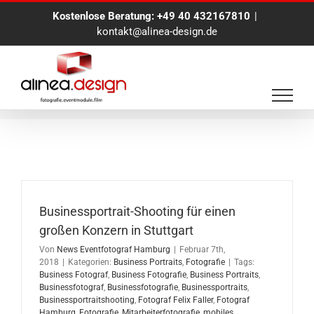
Zum
Kostenlose Beratung:
+49 40 432167810
|
Inhalt
kontakt@alinea-design.de
springen
Businessportraitshooting
Businessportrait-Shooting für einen
großen Konzern in Stuttgart
Von
News Eventfotograf Hamburg
|
Februar 7th,
2018
|
Kategorien:
Business Portraits
,
Fotografie
|
Tags:
Business Fotograf
,
Business Fotografie
,
Business Portraits
,
Businessfotograf
,
Businessfotografie
,
Businessportraits
,
Businessportraitshooting
,
Fotograf Felix Faller
,
Fotograf
Hamburg
,
Fotografie
,
Mitarbeiterfotografie
,
mobiles