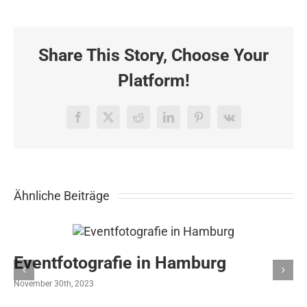
Shooting
für
einen
großen
Share This Story, Choose Your
Konzern
in
Platform!
Stuttgart
Facebook
X
Reddit
LinkedIn
Pinterest
Vk
Ähnliche Beiträge
Eventfotografie in Hamburg
November 30th, 2023