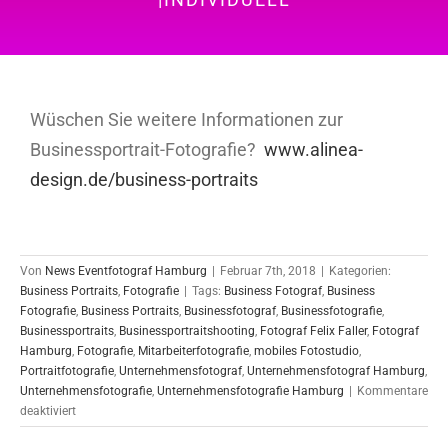
Wüschen Sie weitere Informationen zur
Businessportrait-Fotografie?
www.alinea-
design.de/business-portraits
Von
News Eventfotograf Hamburg
|
Februar 7th, 2018
|
Kategorien:
Business Portraits
,
Fotografie
|
Tags:
Business Fotograf
,
Business
Fotografie
,
Business Portraits
,
Businessfotograf
,
Businessfotografie
,
Businessportraits
,
Businessportraitshooting
,
Fotograf Felix Faller
,
Fotograf
Hamburg
,
Fotografie
,
Mitarbeiterfotografie
,
mobiles Fotostudio
,
Portraitfotografie
,
Unternehmensfotograf
,
Unternehmensfotograf Hamburg
,
Unternehmensfotografie
,
Unternehmensfotografie Hamburg
|
Kommentare
für
deaktiviert
Businessportrait-