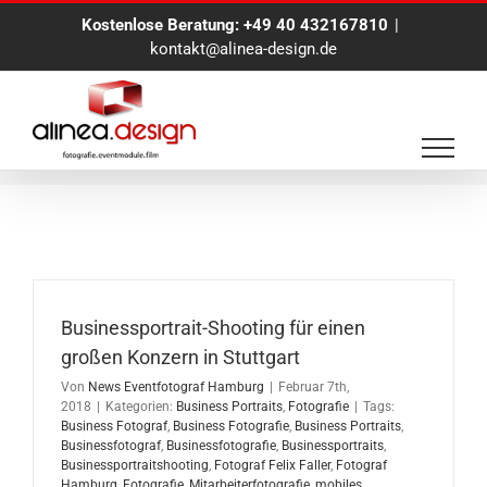
Zum
Kostenlose Beratung:
+49 40 432167810
|
Inhalt
kontakt@alinea-design.de
springen
Business Fotograf
Businessportrait-Shooting für einen
großen Konzern in Stuttgart
Von
News Eventfotograf Hamburg
|
Februar 7th,
2018
|
Kategorien:
Business Portraits
,
Fotografie
|
Tags:
Business Fotograf
,
Business Fotografie
,
Business Portraits
,
Businessfotograf
,
Businessfotografie
,
Businessportraits
,
Businessportraitshooting
,
Fotograf Felix Faller
,
Fotograf
Hamburg
,
Fotografie
,
Mitarbeiterfotografie
,
mobiles