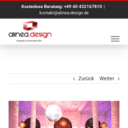
Zum
Kostenlose Beratung:
+49 40 432167810
|
Inhalt
kontakt@alinea-design.de
springen
Event Fotograf
Zurück
Weiter
View
Larger
Image