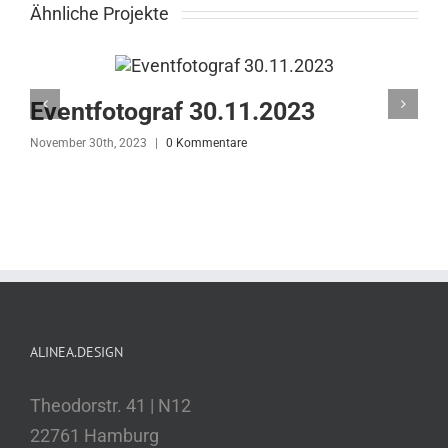
Ähnliche Projekte
Eventfotograf 30.11.2023
November 30th, 2023
|
0 Kommentare
N
ALINEA.DESIGN
Theodorstr. 41 | N12
22761 Hamburg