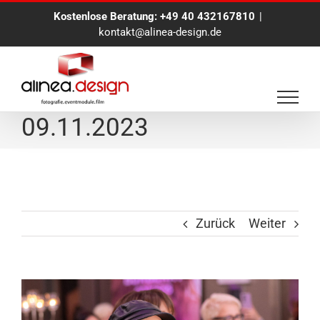
Zum
Kostenlose Beratung:
+49 40 432167810
|
Inhalt
kontakt@alinea-design.de
springen
Eventfotograf
09.11.2023
Zurück
Weiter
View
Larger