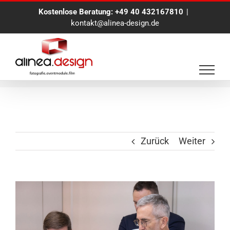
Zum
Kostenlose Beratung:
+49 40 432167810
|
Inhalt
kontakt@alinea-design.de
springen
Eventfotograf 20.10.2023
Zurück
Weiter
View
Larger
Image