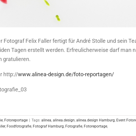
otograf Felix Faller fertigt für André Stolle und sein T
den Tagen erstellt werden. Erfreulicherweise darf man 
 gratulieren.
 http://
www.alinea-design.de/foto-reportagen/
ie
,
Fotoreportage
|
Tags:
alinea
,
alinea.design
,
alinea.design Hamburg
,
Event Fotor
ller
,
Foodfotografie
,
Fotograf Hamburg
,
Fotografie
,
Fotoreportage
,