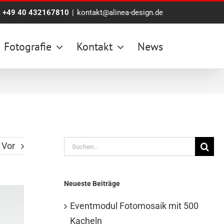
:
+49 40 432167810
|
kontakt@alinea-design.de
Fotografie
Kontakt
News
Suche
Vor
nach:
Neueste Beiträge
Eventmodul Fotomosaik mit 500
Kacheln