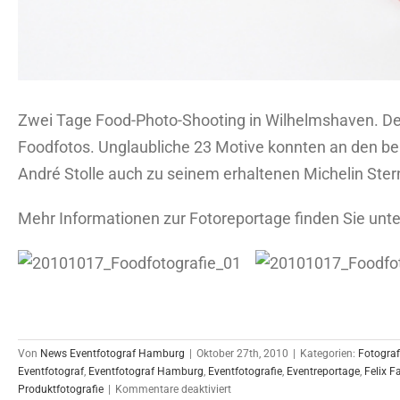
Zwei Tage Food-Photo-Shooting in Wilhelmshaven. Der F
Foodfotos. Unglaubliche 23 Motive konnten an den bei
André Stolle auch zu seinem erhaltenen Michelin Stern
Mehr Informationen zur Fotoreportage finden Sie unter
Von
News Eventfotograf Hamburg
|
Oktober 27th, 2010
|
Kategorien:
Fotograf
Eventfotograf
,
Eventfotograf Hamburg
,
Eventfotografie
,
Eventreportage
,
Felix Fa
für
Produktfotografie
|
Kommentare deaktiviert