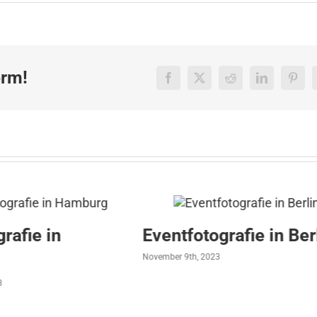
orm!
Facebook
X
Reddit
LinkedIn
Pinte
Eventfotografie in Berlin
Eventfot
Stuttgar
November 9th, 2023
Oktober 20th, 20