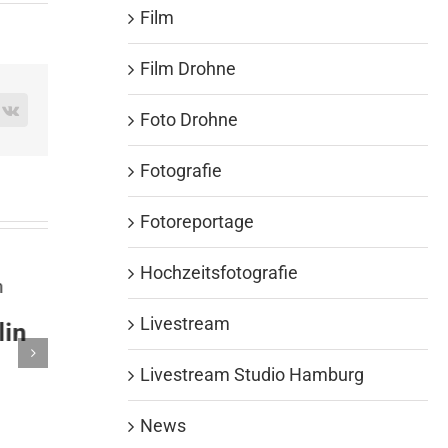
Film
Film Drohne
rest
Vk
Foto Drohne
Fotografie
Fotoreportage
Hochzeitsfotografie
Livestream
ografie in
Eventfotografie in
t
Hamburg
Livestream Studio Hamburg
23
November 30th, 2023
News