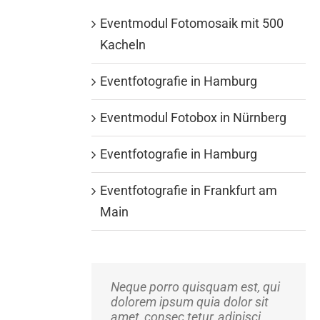
Eventmodul Fotomosaik mit 500
Kacheln
Eventfotografie in Hamburg
Eventmodul Fotobox in Nürnberg
Eventfotografie in Hamburg
Eventfotografie in Frankfurt am
Main
Neque porro quisquam est, qui
Aliquam erat volutpat. Quisque
dolorem ipsum quia dolor sit
at est id ligula facilisis laoreet
amet, consec tetur, adipisci
eget pulvinar nibh.