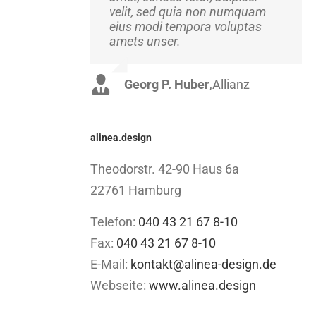
velit, sed quia non numquam
Suspendisse at ultrices dui.
eius modi tempora voluptas
Curabitur ac felis arcu sadips
amets unser.
ipsums fugiats nemis.
Georg P. Huber
Luke Beck
,
Theme Fusion
,
Allianz
alinea.design
Theodorstr. 42-90 Haus 6a
22761 Hamburg
Telefon:
040 43 21 67 8-10
Fax:
040 43 21 67 8-10
E-Mail:
kontakt@alinea-design.de
Webseite:
www.alinea.design