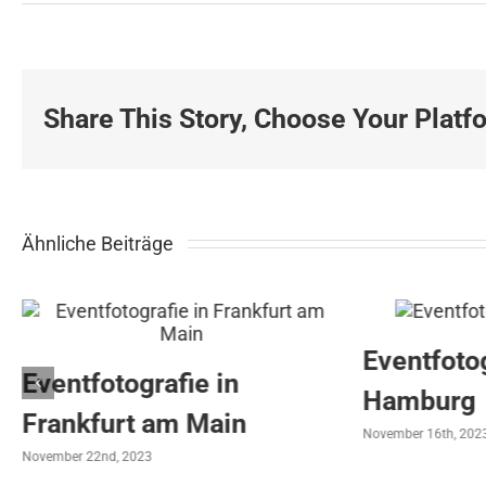
Foodfotos
für
Sternekoch
André
Stolle
Share This Story, Choose Your Platf
Ähnliche Beiträge
Eventfotografie in
fie in
Hamburg
m Main
November 16th, 2023