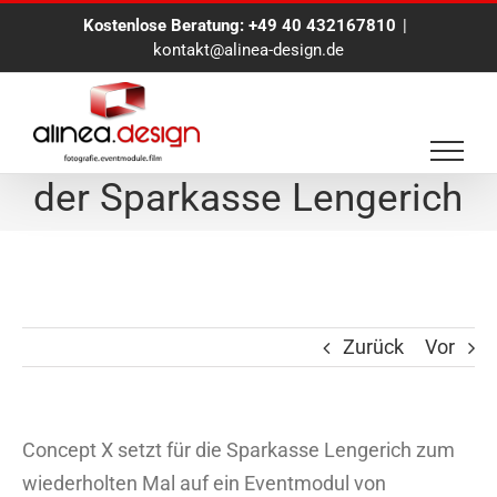
Zum
Kostenlose Beratung:
+49 40 432167810
|
Inhalt
kontakt@alinea-design.de
springen
Die alinea.BlueBox bei
der Sparkasse Lengerich
Zurück
Vor
Concept X setzt für die Sparkasse Lengerich zum
wiederholten Mal auf ein Eventmodul von