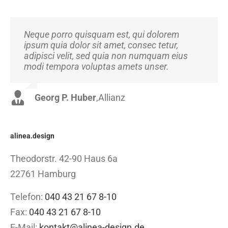
Neque porro quisquam est, qui dolorem
Aliquam erat volutpat. Quisque at est id ligula
ipsum quia dolor sit amet, consec tetur,
facilisis laoreet eget pulvinar nibh.
adipisci velit, sed quia non numquam eius
Suspendisse at ultrices dui. Curabitur ac felis
modi tempora voluptas amets unser.
arcu sadips ipsums fugiats nemis.
Georg P. Huber
Luke Beck
,
Theme Fusion
,
Allianz
alinea.design
Theodorstr. 42-90 Haus 6a
22761 Hamburg
Telefon:
040 43 21 67 8-10
Fax:
040 43 21 67 8-10
E-Mail:
kontakt@alinea-design.de