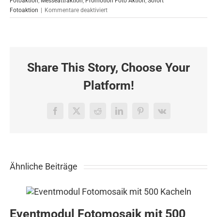
Fotoaktion
,
Messeattraktion
,
Promotion Foto Aktion
,
Sofort
für
Fotoaktion
|
Kommentare deaktiviert
Die
alinea.BlueBox
bei
der
Sparkasse
Share This Story, Choose Your
Lengerich
Platform!
Facebook
X
Reddit
LinkedIn
Pinterest
Vk
Ähnliche Beiträge
Eventmodul Fotomosaik mit 500