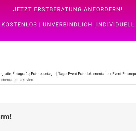
JETZT ERSTBERATUNG ANFORDERN!
KOSTENLOS | UNVERBINDLICH |INDIVIDUELL
ografie
,
Fotografie
,
Fotoreportage
|
Tags:
Event Fotodokumentation
,
Event Fotorep
für
mentare deaktiviert
Eventfotografie
in
Stuttgart
orm!