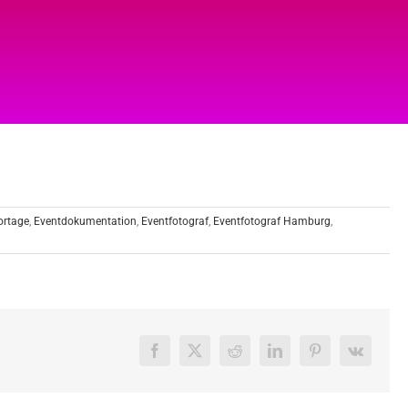
ortage
,
Eventdokumentation
,
Eventfotograf
,
Eventfotograf Hamburg
,
Facebook
X
Reddit
LinkedIn
Pinterest
Vk