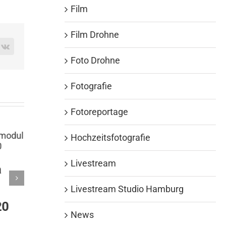
Film
Film Drohne
rest
Vk
Foto Drohne
Fotografie
Fotoreportage
Hochzeitsfotografie
Livestream
Sofortfotoaktion in
Eventmo
Düsseldorf 12.02.2020
mit 500
Livestream Studio Hamburg
Februar 12th, 2020
September 13th, 
News