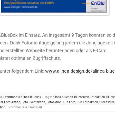
a.BlueBox im Einsatz. An insgesamt 9 Tagen konnten so d
erden. Dank Fotomontage gelang jedem die Jonglage mit 
ns erstellten Webseite herunterladen oder als E-Card
stet optimalen Zugriffschutz.
 unter folgendem Link:
www.alinea-design.de/alinea-blu
ul
,
Eventmodul alinea.BlueBox
|
Tags:
alinea.bluebox
,
Bluescreen Fotoaktion
,
Blues
ler
,
Foto Aktion
,
Foto Eventaktion
,
Fotoaktion
,
Fun Foto
,
Fun Fotoaktion
,
Greenscree
für
tion
|
Kommentare deaktiviert
Ein