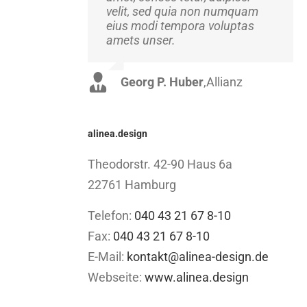
velit, sed quia non numquam
Suspendisse at ultrices dui.
eius modi tempora voluptas
Curabitur ac felis arcu sadips
amets unser.
ipsums fugiats nemis.
Georg P. Huber
Luke Beck
,
Theme Fusion
,
Allianz
alinea.design
Theodorstr. 42-90 Haus 6a
22761 Hamburg
Telefon:
040 43 21 67 8-10
Fax:
040 43 21 67 8-10
E-Mail:
kontakt@alinea-design.de
Webseite:
www.alinea.design