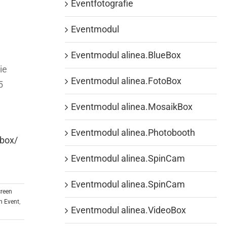
Eventfotografie
Eventmodul
Eventmodul alinea.BlueBox
ie
Eventmodul alinea.FotoBox
5
Eventmodul alinea.MosaikBox
Eventmodul alinea.Photobooth
ebox/
Eventmodul alinea.SpinCam
Eventmodul alinea.SpinCam
creen
n Event
,
Eventmodul alinea.VideoBox