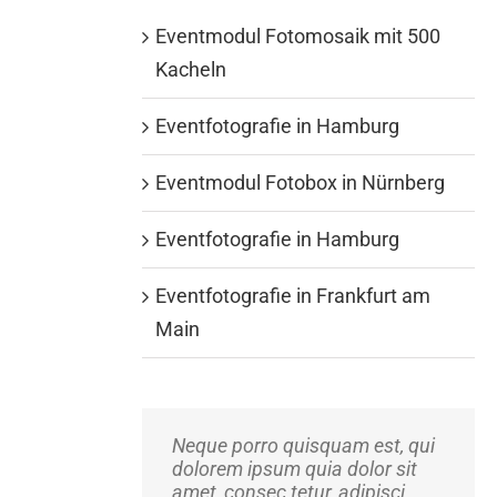
Eventmodul Fotomosaik mit 500
Kacheln
Eventfotografie in Hamburg
Eventmodul Fotobox in Nürnberg
Eventfotografie in Hamburg
Eventfotografie in Frankfurt am
Main
Neque porro quisquam est, qui
Aliquam erat volutpat. Quisque
dolorem ipsum quia dolor sit
at est id ligula facilisis laoreet
amet, consec tetur, adipisci
eget pulvinar nibh.