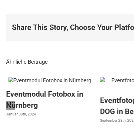
Share This Story, Choose Your Platf
Ähnliche Beiträge
Eventmodul Fotobox in
Eventfotograf
Nürnberg
DOG in Berli
anuar 30th, 2024
September 28th, 2022