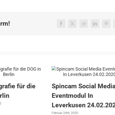
Eventmodul
für
die
Turngala
orm!
2010/
Facebook
X
Reddit
LinkedIn
Pinte
2011
ie für die
Spincam Social Media
n
Eventmodul In
Leverkusen 24.02.2020
Februar 24th, 2020