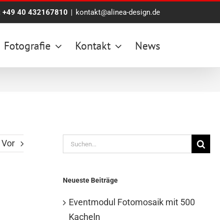
:
+49 40 432167810
|
kontakt@alinea-design.de
Fotografie
Kontakt
News
Suche
Vor
nach:
Neueste Beiträge
Eventmodul Fotomosaik mit 500
Kacheln