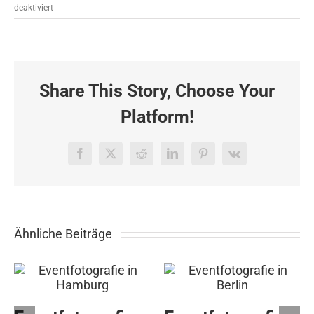
für
deaktiviert
Bluescreen
Modul
und
Eventreportage
auf
Share This Story, Choose Your
TUI
„Mein
Platform!
Schiff
6“
in
Facebook
X
Reddit
LinkedIn
Pinterest
Vk
Skandinavien
Ähnliche Beiträge