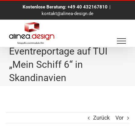
Zum
Kostenlose Beratung:
+49 40 432167810
|
Inhalt
kontakt@alinea-design.de
springen
Bluescreen Modul und
Eventreportage auf TUI
„Mein Schiff 6“ in
Skandinavien
Zurück
Vor