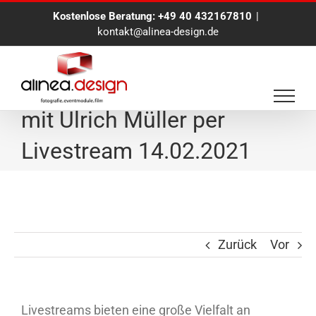
Zum
Kostenlose Beratung:
+49 40 432167810
|
Inhalt
kontakt@alinea-design.de
springen
Digitale Buchvorstellung
mit Ulrich Müller per
Livestream 14.02.2021
Zurück
Vor
Livestreams bieten eine große Vielfalt an