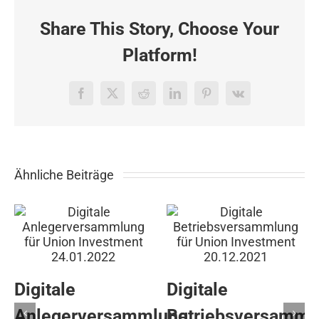
Ulrich
Müller
Share This Story, Choose Your
per
Livestream
Platform!
14.02.2021
Facebook
X
Reddit
LinkedIn
Pinterest
Vk
Ähnliche Beiträge
Digitale
Digitale
Anlegerversammlung
Betriebsversamml