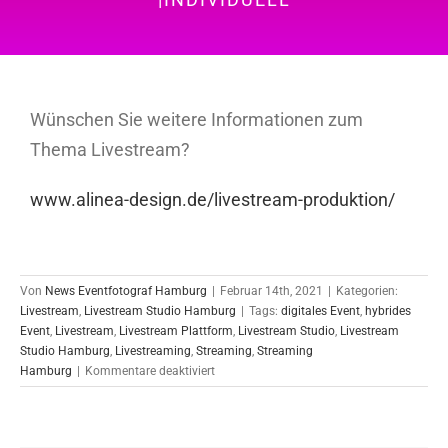
Wünschen Sie weitere Informationen zum
Thema Livestream?
www.alinea-design.de/livestream-produktion/
Von
News Eventfotograf Hamburg
|
Februar 14th, 2021
|
Kategorien:
Livestream
,
Livestream Studio Hamburg
|
Tags:
digitales Event
,
hybrides
Event
,
Livestream
,
Livestream Plattform
,
Livestream Studio
,
Livestream
Studio Hamburg
,
Livestreaming
,
Streaming
,
Streaming
für
Hamburg
|
Kommentare deaktiviert
Digitale
Buchvorstellung
mit