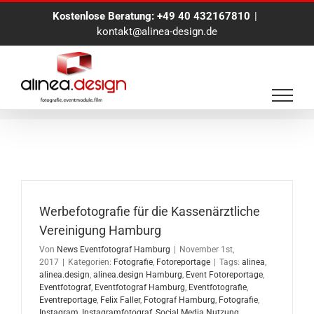
Zum
Kostenlose Beratung:
+49 40 432167810
|
Inhalt
kontakt@alinea-design.de
springen
Werbefotoshootimg
Werbefotografie für die Kassenärztliche
Vereinigung Hamburg
Von
News Eventfotograf Hamburg
|
November 1st,
2017
|
Kategorien:
Fotografie
,
Fotoreportage
|
Tags:
alinea
,
alinea.design
,
alinea.design Hamburg
,
Event Fotoreportage
,
Eventfotograf
,
Eventfotograf Hamburg
,
Eventfotografie
,
Eventreportage
,
Felix Faller
,
Fotograf Hamburg
,
Fotografie
,
Instagram
,
Instagramfotograf
,
Social Media Nutzung
,