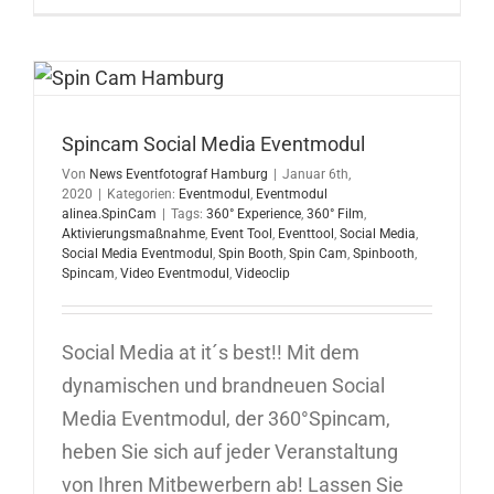
Social
Media
Eventmod
In
Leverkuse
24.02.202
Spincam Social Media Eventmodul
Von
News Eventfotograf Hamburg
|
Januar 6th,
2020
|
Kategorien:
Eventmodul
,
Eventmodul
alinea.SpinCam
|
Tags:
360° Experience
,
360° Film
,
Aktivierungsmaßnahme
,
Event Tool
,
Eventtool
,
Social Media
,
Social Media Eventmodul
,
Spin Booth
,
Spin Cam
,
Spinbooth
,
Spincam
,
Video Eventmodul
,
Videoclip
Social Media at it´s best!! Mit dem
dynamischen und brandneuen Social
Media Eventmodul, der 360°Spincam,
heben Sie sich auf jeder Veranstaltung
von Ihren Mitbewerbern ab! Lassen Sie