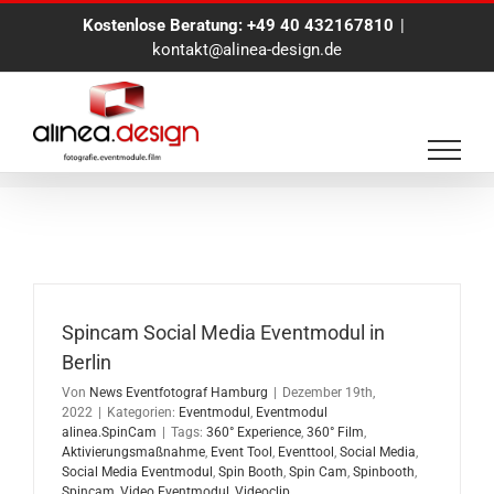
Zum
Kostenlose Beratung:
+49 40 432167810
|
Inhalt
kontakt@alinea-design.de
springen
Aktivierungsmaßnahme
Spincam Social Media Eventmodul in
Berlin
Von
News Eventfotograf Hamburg
|
Dezember 19th,
2022
|
Kategorien:
Eventmodul
,
Eventmodul
alinea.SpinCam
|
Tags:
360° Experience
,
360° Film
,
Aktivierungsmaßnahme
,
Event Tool
,
Eventtool
,
Social Media
,
Social Media Eventmodul
,
Spin Booth
,
Spin Cam
,
Spinbooth
,
Spincam
,
Video Eventmodul
,
Videoclip