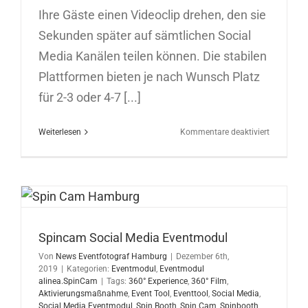
Ihre Gäste einen Videoclip drehen, den sie
Sekunden später auf sämtlichen Social
Media Kanälen teilen können. Die stabilen
Plattformen bieten je nach Wunsch Platz
für 2-3 oder 4-7 [...]
für
Weiterlesen
Kommentare deaktiviert
Spincam
Social
Media
Eventmod
Spincam Social Media Eventmodul
Von
News Eventfotograf Hamburg
|
Dezember 6th,
2019
|
Kategorien:
Eventmodul
,
Eventmodul
alinea.SpinCam
|
Tags:
360° Experience
,
360° Film
,
Aktivierungsmaßnahme
,
Event Tool
,
Eventtool
,
Social Media
,
Social Media Eventmodul
,
Spin Booth
,
Spin Cam
,
Spinbooth
,