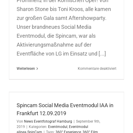
Prominenz in der Komischen Oper! Von
Sharon Stone bis Toni Kroos, alle kamen
zur großen Gala samt Aftershowparty.
Unser brandneues Social Media
Eventmodul, die Spincam, war als
Aktivierungsmaßnahme auf der
Eventfläche von LG im Einsatz und [...]
für
Weiterlesen
Kommentare deaktiviert
Spincam
Social
Media
Eventmod
in
Berlin
Spincam Social Media Eventmodul IAA in
07.11.201
Frankfurt 12.09.2019
Von
News Eventfotograf Hamburg
|
September 9th,
2019
|
Kategorien:
Eventmodul
,
Eventmodul
alinea.SpinCam
|
Tags:
360° Experience
,
360° Film
,