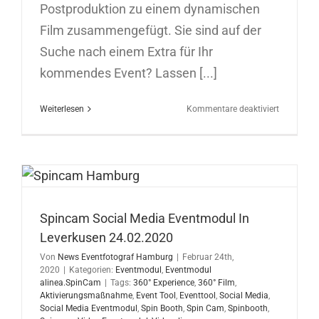
Postproduktion zu einem dynamischen
Film zusammengefügt. Sie sind auf der
Suche nach einem Extra für Ihr
kommendes Event? Lassen [...]
für
Weiterlesen
Kommentare deaktiviert
Spincam
für
Werbefilm
für
Urban
Sports
Club
Spincam Social Media Eventmodul In
in
Leverkusen 24.02.2020
Berlin
26.08.202
Von
News Eventfotograf Hamburg
|
Februar 24th,
2020
|
Kategorien:
Eventmodul
,
Eventmodul
alinea.SpinCam
|
Tags:
360° Experience
,
360° Film
,
Aktivierungsmaßnahme
,
Event Tool
,
Eventtool
,
Social Media
,
Social Media Eventmodul
,
Spin Booth
,
Spin Cam
,
Spinbooth
,