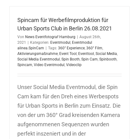
Media
Eventmod
in
Spincam für Werbefilmproduktion für
Berlin
Urban Sports Club in Berlin 26.08.2021
Von
News Eventfotograf Hamburg
|
August 26th,
2021
|
Kategorien:
Eventmodul
,
Eventmodul
alinea.SpinCam
|
Tags:
360° Experience
,
360° Film
,
Aktivierungsmaßnahme
,
Event Tool
,
Eventtool
,
Social Media
,
Social Media Eventmodul
,
Spin Booth
,
Spin Cam
,
Spinbooth
,
Spincam
,
Video Eventmodul
,
Videoclip
Unser Social Media Eventmodul, die Spin
Cam kam für den Dreh eines Werbespots
für Urban Sports in Berlin zum Einsatz. Die
von der um 360° Grad kreisenden Kamera
aufgenommenen Sequenzen wurden
perfekt inszeniert und in der