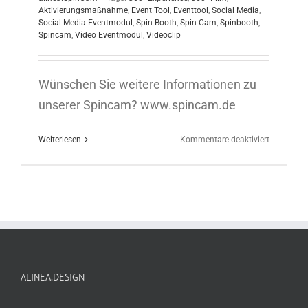
Aktivierungsmaßnahme
,
Event Tool
,
Eventtool
,
Social Media
,
Social Media Eventmodul
,
Spin Booth
,
Spin Cam
,
Spinbooth
,
Spincam
,
Video Eventmodul
,
Videoclip
Wünschen Sie weitere Informationen zu
unserer Spincam? www.spincam.de
für
Weiterlesen
Kommentare deaktiviert
Spincam
Social
Media
Eventmod
IAA
in
Frankfurt
12.09.201
ALINEA.DESIGN