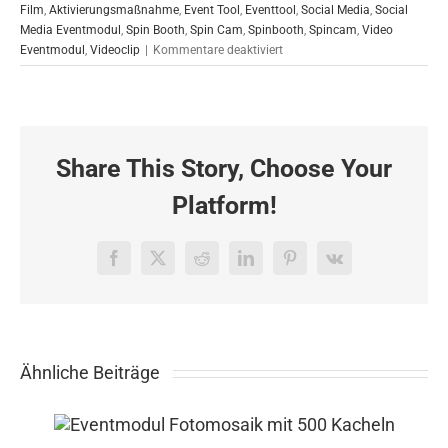
Film
,
Aktivierungsmaßnahme
,
Event Tool
,
Eventtool
,
Social Media
,
Social
Media Eventmodul
,
Spin Booth
,
Spin Cam
,
Spinbooth
,
Spincam
,
Video
für
Eventmodul
,
Videoclip
|
Kommentare deaktiviert
Spincam
Social
Media
Eventmodul
in
Share This Story, Choose Your
Berlin
07.11.2019
Platform!
Facebook
X
Reddit
LinkedIn
Pinterest
Vk
Ähnliche Beiträge