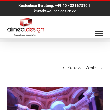
Zum
Kostenlose Beratung:
+49 40 432167810
|
Inhalt
kontakt@alinea-design.de
springen
Eventfotograf in Wien
Zurück
Weiter
View
Larger
Image