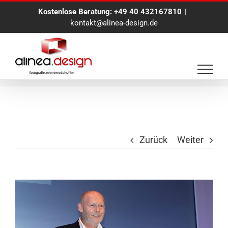
Zum
Kostenlose Beratung:
+49 40 432167810
|
Inhalt
kontakt@alinea-design.de
springen
Event Fotograf
Zurück
Weiter
View
Larger
Image