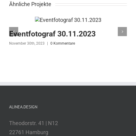
Ähnliche Projekte
Eventfotograf 30.11.2023
November 30th, 2023
|
0 Kommentare
N
ALINEA.DESIGN
Theodorstr. 41 | N12
22761 Hamburg