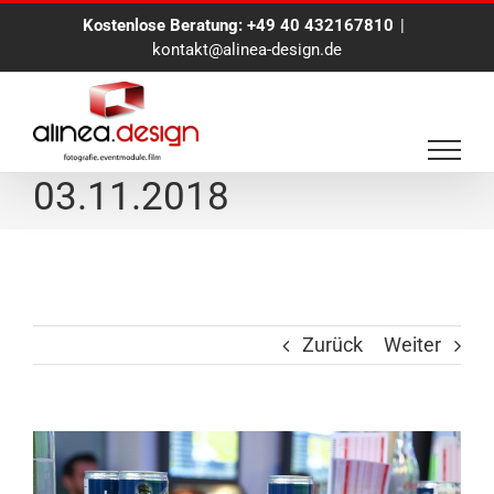
Zum
Kostenlose Beratung:
+49 40 432167810
|
Inhalt
kontakt@alinea-design.de
springen
Eventfotograf
03.11.2018
Zurück
Weiter
View
Larger