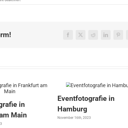
e deaktiviert
Hotelfotografie
für
Melia
Hotels
orm!
Facebook
X
Reddit
LinkedIn
Pinte
Eventfotografie in
rafie in
Hamburg
 am Main
November 16th, 2023
23