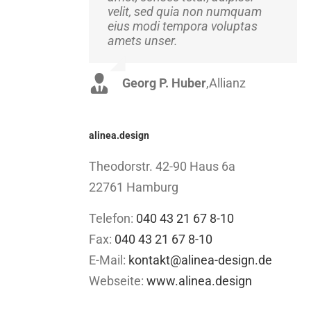
velit, sed quia non numquam
Suspendisse at ultrices dui.
eius modi tempora voluptas
Curabitur ac felis arcu sadips
amets unser.
ipsums fugiats nemis.
Georg P. Huber
Luke Beck
,
Theme Fusion
,
Allianz
alinea.design
Theodorstr. 42-90 Haus 6a
22761 Hamburg
Telefon:
040 43 21 67 8-10
Fax:
040 43 21 67 8-10
E-Mail:
kontakt@alinea-design.de
Webseite:
www.alinea.design