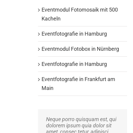
Eventmodul Fotomosaik mit 500
Kacheln
Eventfotografie in Hamburg
Eventmodul Fotobox in Nürnberg
Eventfotografie in Hamburg
Eventfotografie in Frankfurt am
Main
Neque porro quisquam est, qui
Aliquam erat volutpat. Quisque
dolorem ipsum quia dolor sit
at est id ligula facilisis laoreet
amet, consec tetur, adipisci
eget pulvinar nibh.