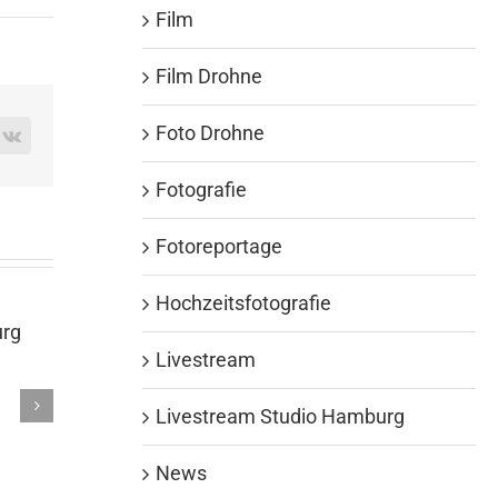
Film
Film Drohne
Foto Drohne
rest
Vk
Fotografie
Fotoreportage
Hochzeitsfotografie
Livestream
Eventfotografie in Berlin
Event
Livestream Studio Hamburg
Stutt
November 9th, 2023
Oktober 20t
News