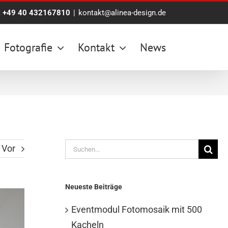
:
+49 40 432167810
|
kontakt@alinea-design.de
Fotografie
Kontakt
News
Suche
Vor
nach:
Neueste Beiträge
Eventmodul Fotomosaik mit 500
Kacheln