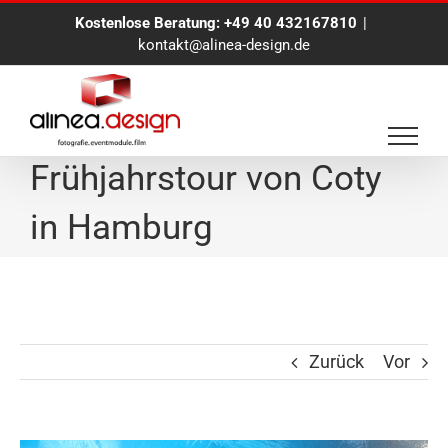
Zum
Kostenlose Beratung:
+49 40 432167810
|
Inhalt
kontakt@alinea-design.de
springen
Eventfotografie für die
Frühjahrstour von Coty
in Hamburg
Zurück
Vor