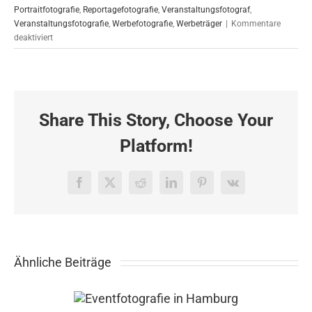
Portraitfotografie
,
Reportagefotografie
,
Veranstaltungsfotograf
,
Veranstaltungsfotografie
,
Werbefotografie
,
Werbeträger
|
Kommentare
für
deaktiviert
Eventfotografie
für
die
Frühjahrstour
von
Share This Story, Choose Your
Coty
in
Platform!
Hamburg
Facebook
X
Reddit
LinkedIn
Pinterest
Vk
Ähnliche Beiträge