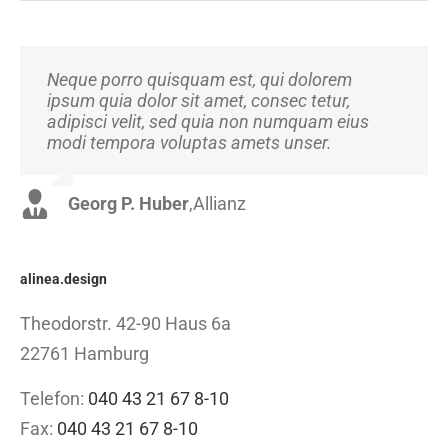
Neque porro quisquam est, qui dolorem
Aliquam erat volutpat. Quisque at est id ligula
ipsum quia dolor sit amet, consec tetur,
facilisis laoreet eget pulvinar nibh.
adipisci velit, sed quia non numquam eius
Suspendisse at ultrices dui. Curabitur ac felis
modi tempora voluptas amets unser.
arcu sadips ipsums fugiats nemis.
Georg P. Huber
Luke Beck
,
Theme Fusion
,
Allianz
alinea.design
Theodorstr. 42-90 Haus 6a
22761 Hamburg
Telefon:
040 43 21 67 8-10
Fax:
040 43 21 67 8-10