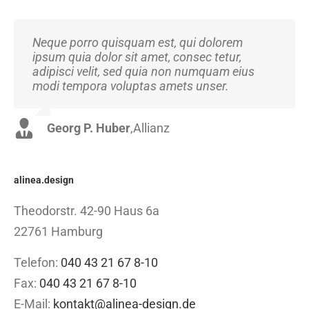
Neque porro quisquam est, qui dolorem
Aliquam erat volutpat. Quisque at est id ligula
ipsum quia dolor sit amet, consec tetur,
facilisis laoreet eget pulvinar nibh.
adipisci velit, sed quia non numquam eius
Suspendisse at ultrices dui. Curabitur ac felis
modi tempora voluptas amets unser.
arcu sadips ipsums fugiats nemis.
Georg P. Huber
Luke Beck
,
Theme Fusion
,
Allianz
alinea.design
Theodorstr. 42-90 Haus 6a
22761 Hamburg
Telefon:
040 43 21 67 8-10
Fax:
040 43 21 67 8-10
E-Mail:
kontakt@alinea-design.de