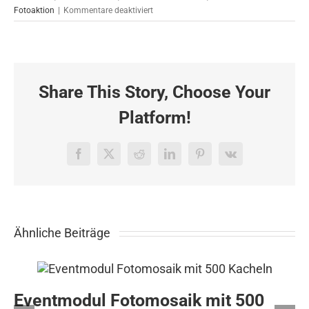
für
Fotoaktion
|
Kommentare deaktiviert
XXL
alinea.BlueBox-
Einsatz
in
Hamburg
Share This Story, Choose Your
Platform!
Facebook
X
Reddit
LinkedIn
Pinterest
Vk
Ähnliche Beiträge
Eventmodul Fotomosaik mit 500