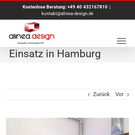
Zum
Kostenlose Beratung:
+49 40 432167810
|
Inhalt
kontakt@alinea-design.de
springen
XXL alinea.BlueBox-
Einsatz in Hamburg
Zurück
Vor
Zeige
grösseres