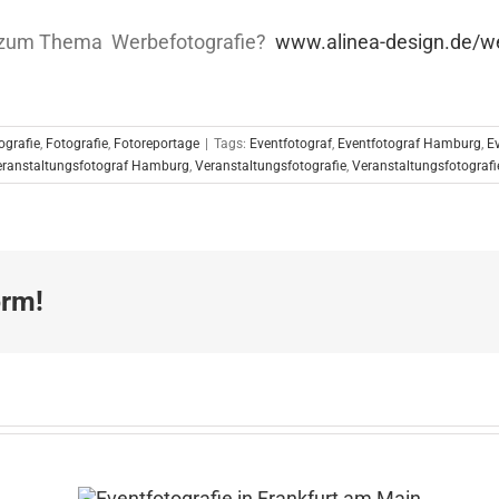
en zum Thema Werbefotografie?
www.alinea-design.de/we
ografie
,
Fotografie
,
Fotoreportage
|
Tags:
Eventfotograf
,
Eventfotograf Hamburg
,
E
eranstaltungsfotograf Hamburg
,
Veranstaltungsfotografie
,
Veranstaltungsfotograf
orm!