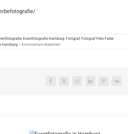
rbefotografie/
ventfotografie
,
Eventfotografie Hamburg
,
Fotograf
,
Fotograf Felix Faller
,
für
ie Hamburg
|
Kommentare deaktiviert
Werbefotografie
in
Hamburg
27.02.2020
Facebook
X
Reddit
LinkedIn
Pinterest
Vk