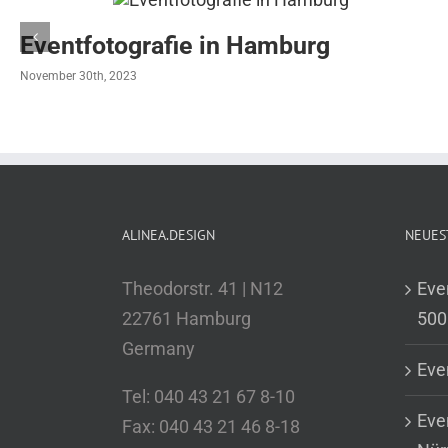
Eventfotografie in Hamburg
November 30th, 2023
ALINEA.DESIGN
NEUES
Theodorstr. 41 | N12
Eve
22761 Hamburg
500
Germany
Eve
Tel: 040 43 21 67 8-10
Eve
Fax: 040 43 21 46 8-18