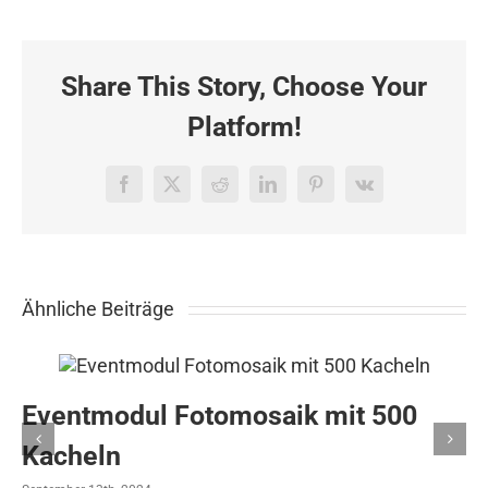
Eventcontent
Produktion
für
Vorwerk
Share This Story, Choose Your
in
Neuss
Platform!
10.06.2016
Facebook
X
Reddit
LinkedIn
Pinterest
Vk
Ähnliche Beiträge
Eventmodul Fotomosaik mit 500
Kacheln