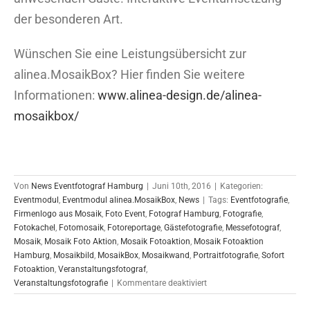
der besonderen Art.
Wünschen Sie eine Leistungsübersicht zur
alinea.MosaikBox? Hier finden Sie weitere
Informationen:
www.alinea-design.de/alinea-
mosaikbox/
Von
News Eventfotograf Hamburg
|
Juni 10th, 2016
|
Kategorien:
Eventmodul
,
Eventmodul alinea.MosaikBox
,
News
|
Tags:
Eventfotografie
,
Firmenlogo aus Mosaik
,
Foto Event
,
Fotograf Hamburg
,
Fotografie
,
Fotokachel
,
Fotomosaik
,
Fotoreportage
,
Gästefotografie
,
Messefotograf
,
Mosaik
,
Mosaik Foto Aktion
,
Mosaik Fotoaktion
,
Mosaik Fotoaktion
Hamburg
,
Mosaikbild
,
MosaikBox
,
Mosaikwand
,
Portraitfotografie
,
Sofort
Fotoaktion
,
Veranstaltungsfotograf
,
für
Veranstaltungsfotografie
|
Kommentare deaktiviert
Fotomosaik