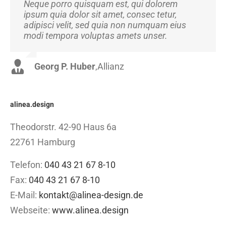
Neque porro quisquam est, qui dolorem
Aliquam erat volutpat. Quisque at est id ligula
ipsum quia dolor sit amet, consec tetur,
facilisis laoreet eget pulvinar nibh.
adipisci velit, sed quia non numquam eius
Suspendisse at ultrices dui. Curabitur ac felis
modi tempora voluptas amets unser.
arcu sadips ipsums fugiats nemis.
Georg P. Huber
Luke Beck
,
Theme Fusion
,
Allianz
alinea.design
Theodorstr. 42-90 Haus 6a
22761 Hamburg
Telefon:
040 43 21 67 8-10
Fax:
040 43 21 67 8-10
E-Mail:
kontakt@alinea-design.de
Webseite:
www.alinea.design