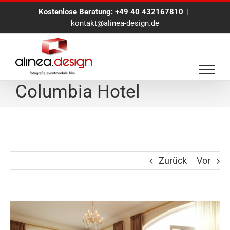
Zum
Kostenlose Beratung:
+49 40 432167810
|
Inhalt
kontakt@alinea-design.de
springen
Interieurfotografie im
Columbia Hotel
Zurück
Vor
Zeige
grösseres