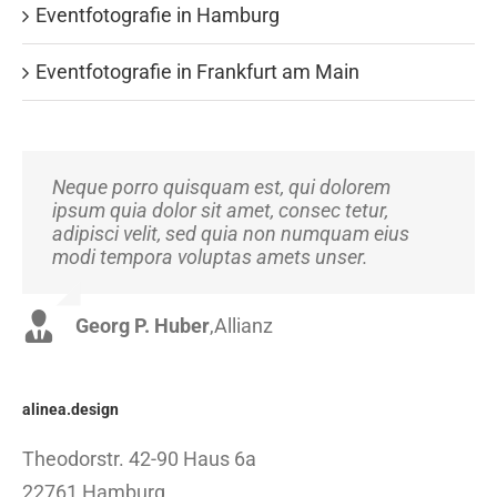
Eventfotografie in Hamburg
Eventfotografie in Frankfurt am Main
Neque porro quisquam est, qui dolorem
Aliquam erat volutpat. Quisque at est id ligula
ipsum quia dolor sit amet, consec tetur,
facilisis laoreet eget pulvinar nibh.
adipisci velit, sed quia non numquam eius
Suspendisse at ultrices dui. Curabitur ac felis
modi tempora voluptas amets unser.
arcu sadips ipsums fugiats nemis.
Georg P. Huber
Luke Beck
,
Theme Fusion
,
Allianz
alinea.design
Theodorstr. 42-90 Haus 6a
22761 Hamburg