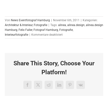
Von
News Eventfotograf Hamburg
|
November 6th, 2011
|
Kategorien:
Architektur & Interieur
,
Fotografie
|
Tags:
alinea
,
alinea.design
,
alinea.design
Hamburg
,
Felix Faller
,
Fotograf Hamburg
,
Fotografie
,
für
Interieurfotografie
|
Kommentare deaktiviert
Interieurfotografie
im
Columbia
Hotel
Share This Story, Choose Your
Platform!
Facebook
X
Reddit
LinkedIn
Pinterest
Vk