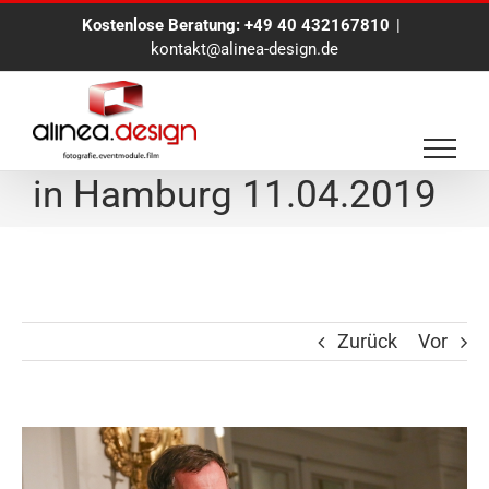
Zum
Kostenlose Beratung:
+49 40 432167810
|
Inhalt
kontakt@alinea-design.de
springen
Fotoreportage für BDO
in Hamburg 11.04.2019
Zurück
Vor
Zeige
grösseres