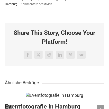
für
Hamburg
|
Kommentare deaktiviert
Fotoreportage
für
BDO
in
Hamburg
Share This Story, Choose Your
11.04.2019
Platform!
Facebook
X
Reddit
LinkedIn
Pinterest
Vk
Ähnliche Beiträge
Eventfotografie in Hamburg