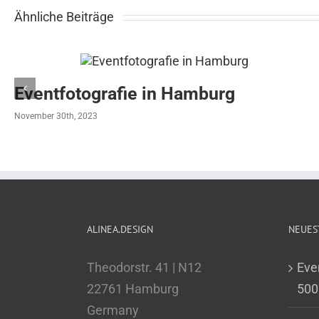
Ähnliche Beiträge
Eventfotografie in Hamburg
November 30th, 2023
ALINEA.DESIGN
NEUES
Theodorstr. 41 | N12
Eve
22761 Hamburg
500
Germany