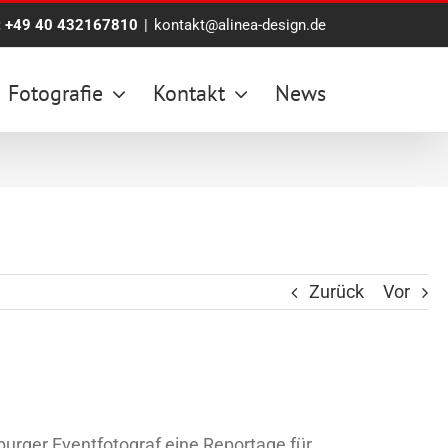
:
+49 40 432167810
|
kontakt@alinea-design.de
Fotografie
Kontakt
News
Zurück
Vor
urger Eventfotograf eine Reportage für