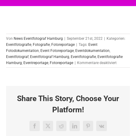
Von
News Eventfotograf Hamburg
|
September 21st, 2022
|
Kategorien:
Eventfotografie
,
Fotografie
,
Fotoreportage
|
Tags:
Event
Fotodokumentation
,
Event Fotoreportage
,
Eventdokumentation
,
Eventfotograf
,
Eventfotograf Hamburg
,
Eventfotografie
,
Eventfotografie
für
Hamburg
,
Eventreportage
,
Fotoreportage
|
Kommentare deaktiviert
Fotoreport
Air
Hamburg
Summer
Party
Share This Story, Choose Your
Platform!
Facebook
X
Reddit
LinkedIn
Pinterest
Vk