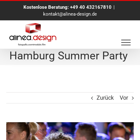
Zum
Kostenlose Beratung:
+49 40 432167810
|
Inhalt
kontakt@alinea-design.de
springen
Fotoreportage Air
Hamburg Summer Party
Zurück
Vor
Zeige
grösseres