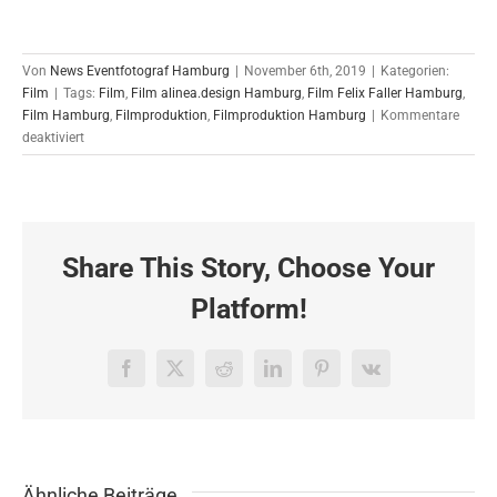
Von
News Eventfotograf Hamburg
|
November 6th, 2019
|
Kategorien:
Film
|
Tags:
Film
,
Film alinea.design Hamburg
,
Film Felix Faller Hamburg
,
Film Hamburg
,
Filmproduktion
,
Filmproduktion Hamburg
|
Kommentare
für
deaktiviert
Filmproduktion
in
Berlin
06.11.2019
Share This Story, Choose Your
Platform!
Facebook
X
Reddit
LinkedIn
Pinterest
Vk
Ähnliche Beiträge