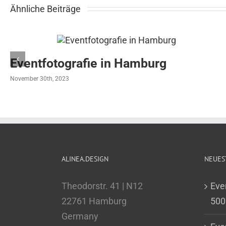
Ähnliche Beiträge
Eventfotografie in Hamburg
November 30th, 2023
ALINEA.DESIGN
NEUES
Theodorstr. 41 | N12
Eve
22761 Hamburg
500
Germany