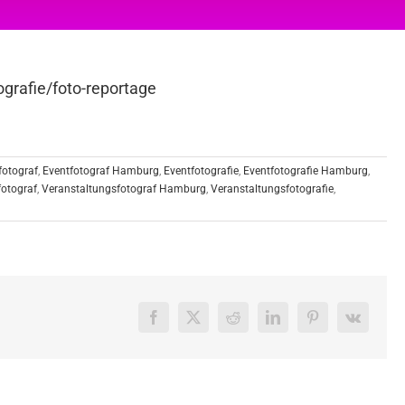
grafie/foto-reportage
fotograf
,
Eventfotograf Hamburg
,
Eventfotografie
,
Eventfotografie Hamburg
,
fotograf
,
Veranstaltungsfotograf Hamburg
,
Veranstaltungsfotografie
,
Facebook
X
Reddit
LinkedIn
Pinterest
Vk