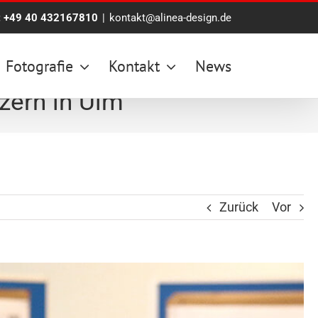
:
+49 40 432167810
|
kontakt@alinea-design.de
Fotografie
Kontakt
News
zern in Ulm
Zurück
Vor