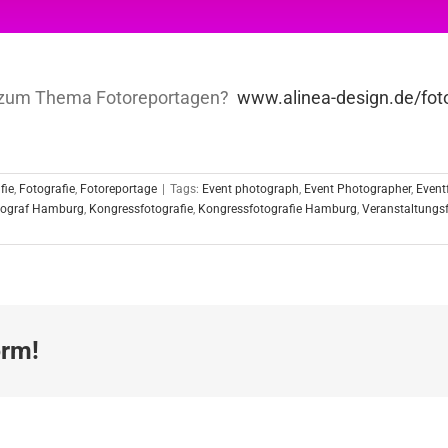
n zum Thema Fotoreportagen?
www.alinea-design.de/foto
fie
,
Fotografie
,
Fotoreportage
|
Tags:
Event photograph
,
Event Photographer
,
Event
tograf Hamburg
,
Kongressfotografie
,
Kongressfotografie Hamburg
,
Veranstaltungs
orm!