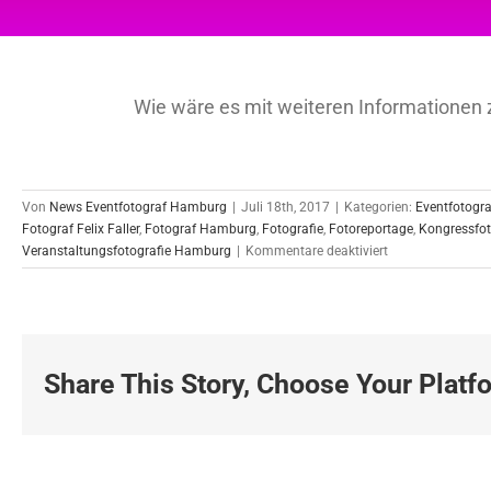
Wie wäre es mit weiteren Informatione
Von
News Eventfotograf Hamburg
|
Juli 18th, 2017
|
Kategorien:
Eventfotogra
Fotograf Felix Faller
,
Fotograf Hamburg
,
Fotografie
,
Fotoreportage
,
Kongressfo
für
Veranstaltungsfotografie Hamburg
|
Kommentare deaktiviert
Eventreportage
über
zwei
Tage
für
Share This Story, Choose Your Platf
einen
Großkonzern
in
Ulm