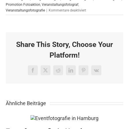
Promotion Fotoaktion
,
Veranstaltungsfotograf
,
für
Veranstaltungsfotografie
|
Kommentare deaktiviert
Eventreportage
für
Coty
in
Frankfurt
Share This Story, Choose Your
Platform!
Facebook
X
Reddit
LinkedIn
Pinterest
Vk
Ähnliche Beiträge