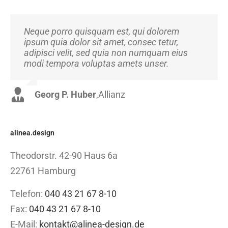
Neque porro quisquam est, qui dolorem
Aliquam erat volutpat. Quisque at est id ligula
ipsum quia dolor sit amet, consec tetur,
facilisis laoreet eget pulvinar nibh.
adipisci velit, sed quia non numquam eius
Suspendisse at ultrices dui. Curabitur ac felis
modi tempora voluptas amets unser.
arcu sadips ipsums fugiats nemis.
Georg P. Huber
Luke Beck
,
Theme Fusion
,
Allianz
alinea.design
Theodorstr. 42-90 Haus 6a
22761 Hamburg
Telefon:
040 43 21 67 8-10
Fax:
040 43 21 67 8-10
E-Mail:
kontakt@alinea-design.de