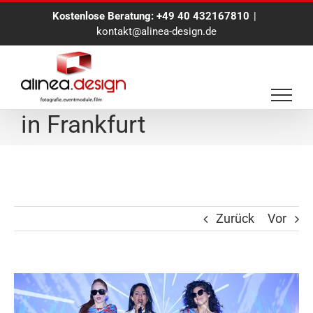
Zum
Kostenlose Beratung:
+49 40 432167810
|
Inhalt
kontakt@alinea-design.de
springen
Eventreportage für Coty
in Frankfurt
Zurück
Vor
Zeige
grösseres