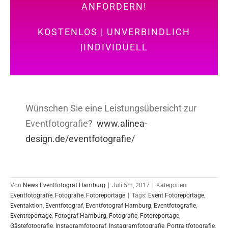
ANFORDERN!
KOSTENLOS | UNVERBINDLICH
|INDIVIDUELL
Wünschen Sie eine Leistungsübersicht zur
Eventfotografie?
www.alinea-
design.de/eventfotografie/
Von
News Eventfotograf Hamburg
|
Juli 5th, 2017
|
Kategorien:
Eventfotografie
,
Fotografie
,
Fotoreportage
|
Tags:
Event Fotoreportage
,
Eventaktion
,
Eventfotograf
,
Eventfotograf Hamburg
,
Eventfotografie
,
Eventreportage
,
Fotograf Hamburg
,
Fotografie
,
Fotoreportage
,
Gästefotografie
,
Instagramfotograf
,
Instagramfotografie
,
Portraitfotografie
,