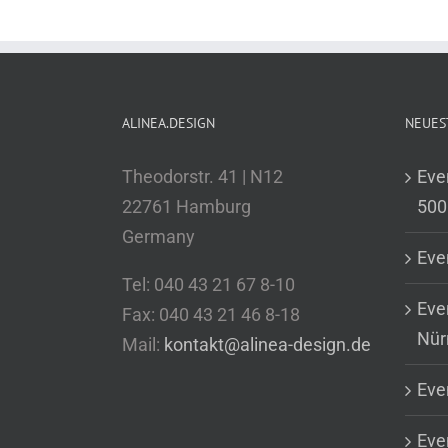
ALINEA.DESIGN
NEUES
Theodorstr. 41 | N12
Eve
22761 Hamburg
500
Germany
Eve
Tel: 040 43 21 67 8-10
Eve
Fax: 040 43 21 46 8-18
Nür
Mail:
kontakt@alinea-design.de
Eve
Even