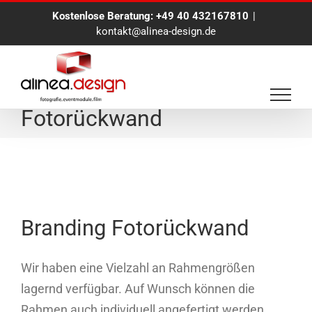
Zum
Kostenlose Beratung:
+49 40 432167810
|
Inhalt
kontakt@alinea-design.de
springen
alinea.FotoBox
Fotorückwand
Branding Fotorückwand
Wir haben eine Vielzahl an Rahmengrößen
lagernd verfügbar. Auf Wunsch können die
Rahmen auch individuell angefertigt werden.