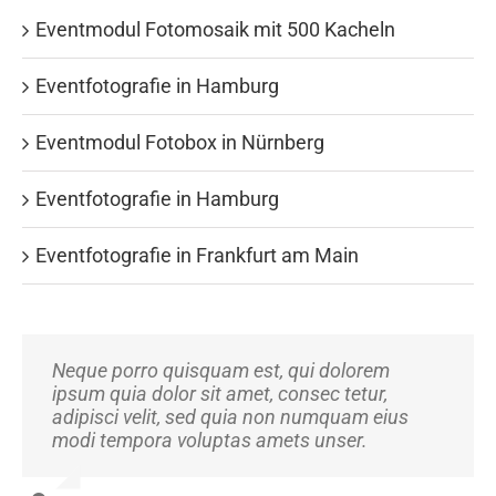
Eventmodul Fotomosaik mit 500 Kacheln
Eventfotografie in Hamburg
Eventmodul Fotobox in Nürnberg
Eventfotografie in Hamburg
Eventfotografie in Frankfurt am Main
Neque porro quisquam est, qui dolorem
Aliquam erat volutpat. Quisque at est id ligula
ipsum quia dolor sit amet, consec tetur,
facilisis laoreet eget pulvinar nibh.
adipisci velit, sed quia non numquam eius
Suspendisse at ultrices dui. Curabitur ac felis
modi tempora voluptas amets unser.
arcu sadips ipsums fugiats nemis.