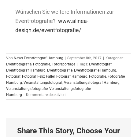
Wünschen Sie weitere Informationen zur
Eventfotografie?
www.alinea-
design.de/eventfotografie/
Von
News Eventfotograf Hamburg
|
September 8th, 2017
|
Kategorien:
Eventfotografie
,
Fotografie
,
Fotoreportage
|
Tags:
Eventfotograf
,
Eventfotograf Hamburg
,
Eventfotografie
,
Eventfotografie Hamburg
,
Fotograf
,
Fotograf Felix Faller
,
Fotograf Hamburg
,
Fotografie
,
Fotografie
Hamburg
,
Veranstaltungsfotograf
,
Veranstaltungsfotograf Hamburg
,
Veranstaltungsfotografie
,
Veranstaltungsfotografie
für
Hamburg
|
Kommentare deaktiviert
Veranstaltungs-
Fotoreportage
für
Hein&Oetting
Feinwerktechnik
Share This Story, Choose Your
Hamburg